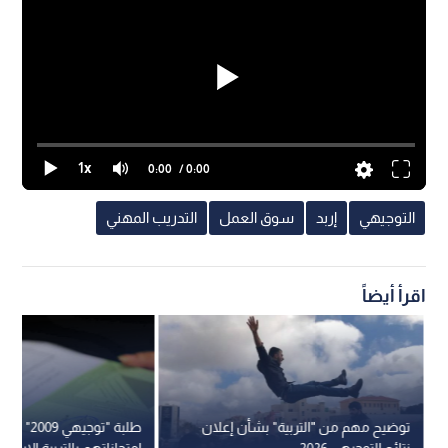
1x
0:00
/ 0:00
التوجيهي
إربد
سوق العمل
التدريب المهني
اقرأ أيضاً
توضيح مهم من "التربية" بشأن إعلان
طلبة "توجيهي 09