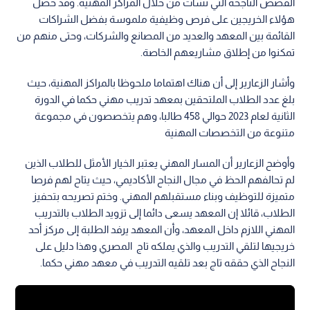
القصص الناجحة التي نشأت من خلال المراكز المهنية. وقد حصل
هؤلاء الخريجين على فرص وظيفية ملموسة بفضل الشراكات
القائمة بين المعهد والعديد من المصانع والشركات، وحتى منهم من
تمكنوا من إطلاق مشاريعهم الخاصة.
وأشار الزعارير إلى أن هناك اهتماما ملحوظا بالمراكز المهنية، حيث
بلغ عدد الطلاب الملتحقين بمعهد تدريب مهني حكما في الدورة
الثانية لعام 2023 حوالي 458 طالبا، وهم يتخصصون في مجموعة
متنوعة من التخصصات المهنية
وأوضح الزعارير أن المسار المهني يعتبر الخيار الأمثل للطلاب الذين
لم تحالفهم الحظ في مجال النجاح الأكاديمي، حيث يتاح لهم فرصا
متميزة للتوظيف وبناء مستقبلهم المهني. وختم تصريحه بتحفيز
الطلاب، قائلا إن المعهد يسعى دائما إلى تزويد الطلاب بالتدريب
المهني اللازم داخل المعهد، وأن المعهد يرفد الطلبة إلى مركز أحد
خريجيها لتلقي التدريب والذي يملكه تاج المصري وهذا دليل على
النجاح الذي حققه تاج بعد تلقيه التدريب في معهد مهني حكما.