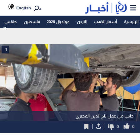
English
الرئيسية
أسعار الذهب
الأردن
مونديال 2026
فلسطين
طقس
1
جانب من عمل تاج الدين المصري
0
0