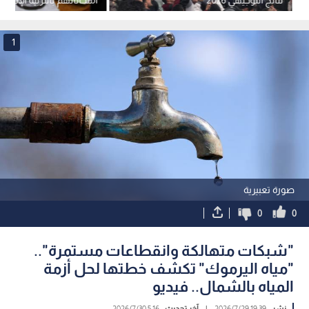
نتائج التوجيهي 2026
امتحاناتهم بالتربية الإسل
- بالفيديو
1
صورة تعبيرية
0
0
"شبكات متهالكة وانقطاعات مستمرة"..
"مياه اليرموك" تكشف خطتها لحل أزمة
المياه بالشمال.. فيديو
نشر :
19:39 2026/7/29
|
آخر تحديث :
5:16 2026/7/30