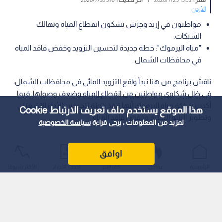
الأردن
مواطنون في إربد وجرش يشكون انقطاع المياه وتهالك
الشبكات.
"مياه اليرموك": خطة جديدة لتحسين التزويد وخفض فاقد المياه
في محافظات الشمال.
ناقش برنامج من هنا نبدأ واقع التزويد المائي في محافظات الشمال،
في ظل شكاوى مواطنين من انقطاع المياه وضعف وصولها، فيما
أكدت شركة مياه اليرموك أنها تنفذ خطة لتحسين الأداء التشغيلي
هذا الموقع يستخدم ملف تعريف الارتباط Cookie
وتطوير البنية التحتية وخفض فاقد المياه.
لمزيد من المعلومات ، يرجى قراءة
سياسة الخصوصية
اوافق
الرئيسية
عواجل
المباشر
أحدث الأخبار
الأكثر شيوعًا