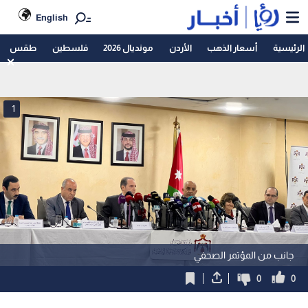
English
الرئيسية
أسعار الذهب
الأردن
مونديال 2026
فلسطين
طقس
1
جانب من المؤتمر الصحفي
0
0