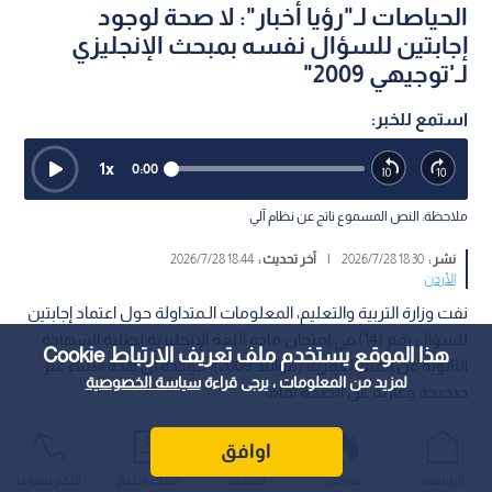
الحياصات لـ"رؤيا أخبار": لا صحة لوجود
إجابتين للسؤال نفسه بمبحث الإنجليزي
لـ'توجيهي 2009"
استمع للخبر:
1
x
0:00
ملاحظة: النص المسموع ناتج عن نظام آلي
نشر :
18:30 2026/7/28
|
آخر تحديث :
18:44 2026/7/28
الأردن
نفت وزارة التربية والتعليم، المعلومات الـمتداولة حول اعتماد إجابتين
للسؤال رقم (14) في امتحان مادة اللغة الإنجليزية لطلبة الشهادة
هذا الموقع يستخدم ملف تعريف الارتباط Cookie
الثانوية عن الفئة العمرية (مواليد 2009)، مؤكدة أن هذه الأنباء غير
لمزيد من المعلومات ، يرجى قراءة
سياسة الخصوصية
صحيحة وعارية عن الصحة تماما.
اوافق
الرئيسية
عواجل
المباشر
أحدث الأخبار
الأكثر شيوعًا