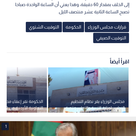
إلى الخلف بمقدار 60 دقيقة، وهذا يعني أن الساعة الواحدة صباحا
تصبح الساعة الثانية عشر منتصف الليل.
قرارات مجلس الوزراء
الحكومة
التوقيت الشتوي
التوقيت الصيفي
اقرأ أيضاً
مجلس الوزراء يقر نظام التنظيم
الحكومة تقر إعفاء مديني
الإداري لوزارة التربية والتعليم وتنمية
التعاونية 
الموارد البشرية
الغرامات والفوائد القانون
التسديد قبل نهاية 2026
1