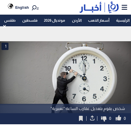
English
الرئيسية
أسعار الذهب
الأردن
مونديال 2026
فلسطين
طقس
1
شخص يقوم بتعديل عقارب الساعة "تعبيرية"
0
0