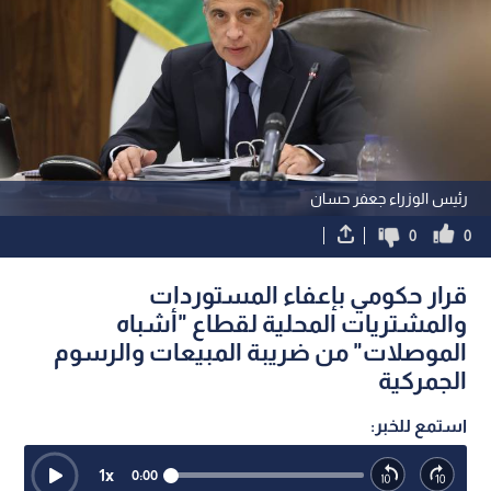
رئيس الوزراء جعفر حسان
0
0
قرار حكومي بإعفاء المستوردات
والمشتريات المحلية لقطاع "أشباه
الموصلات" من ضريبة المبيعات والرسوم
الجمركية
استمع للخبر:
1
x
0:00