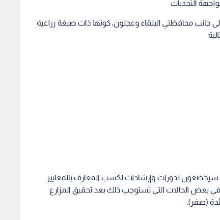
اجهة التحديات
ى جانب محافظتي البلقاء وعجلون، كونها ذات صبغة زراعية
لية
ذ سيخضعون لدورات وإرشادات لكسب المعارف بالمعايير
والقروض، قد تصل الى 20 الف دينار في بعض الحالات التي تستوجب ذلك بعد تحقيق المزارع
ئدة (صفر).