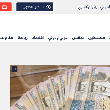
ولي - رؤيا الإخباري
تسجيل الدخول
فلسطين
طقس
عربي ودولي
اقتصاد
رياضة
هنا وهن
1