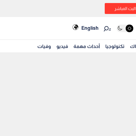
البث المباشر
English
اك
تكنولوجيا
أحداث مهمة
فيديو
وفيات