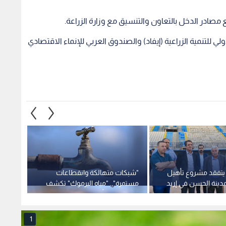
للتنمية الزراعية (إيفاد) والصندوق العربي للإنماء الاقتصادي
 يتفقد مشروع تأهيل
"شبكات متهالكة وانقطاعات
الأشغا
دينة الحسن في إربد
مستمرة".. "مياه اليرموك" تكشف
بين طر
خطتها لحل أزمة المياه بالشمال..
الأمير
فيديو
1