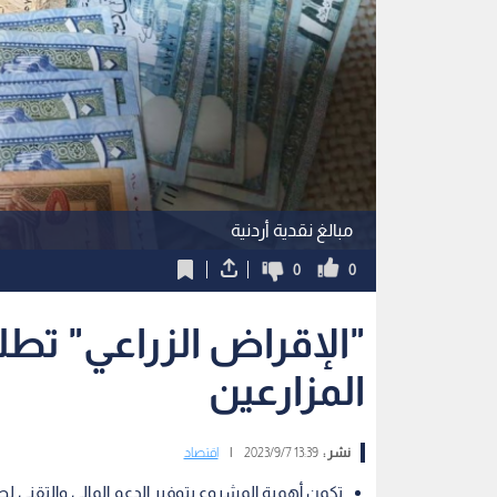
مبالغ نقدية أردنية
0
0
"الإقراض الزراعي" ت
المزارعين
نشر :
13:39 2023/9/7
|
اقتصاد
تكمن أهمية المشروع بتوفير الدعم المالي والتقني لص