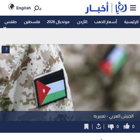
English
الرئيسية
أسعار الذهب
الأردن
مونديال 2026
فلسطين
طقس
7
الجيش العربي - تعبيرية
0
0