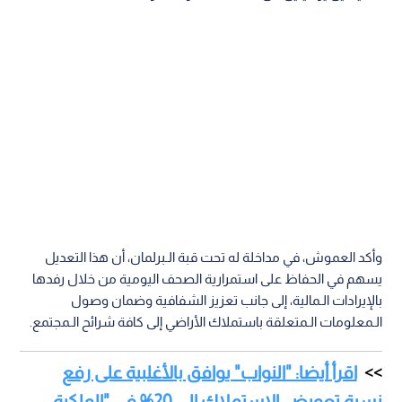
وأكد العموش، في مداخلة له تحت قبة الـبرلمان، أن هذا التعديل
يسهم في الحفاظ على استمرارية الصحف اليومية من خلال رفدها
بالإيرادات الـمالية، إلى جانب تعزيز الشفافية وضمان وصول
الـمعلومات الـمتعلقة باستملاك الأراضي إلى كافة شرائح الـمجتمع.
اقرأ أيضا: "النواب" يوافق بالأغلبية على رفع
نسبة تعويض الاستملاك إلى 20% في "الملكية