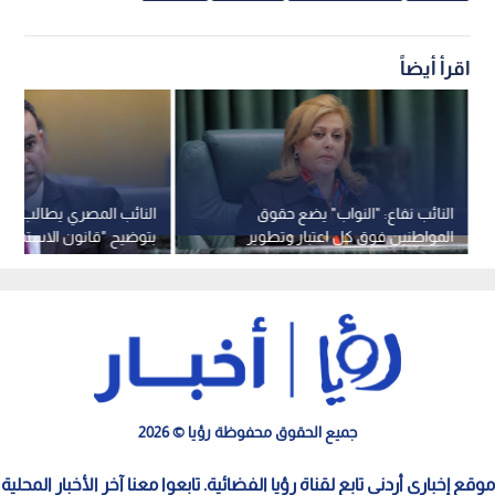
اقرأ أيضاً
النائب نفاع: "النواب" يضع حقوق
النائب المصري يطالب الح
المواطنين فوق كل اعتبار وتطوير
بتوضيح "قانون الاستملاك
البنية التحتية ركيزة للأمن القومي
ويلمح للاستقالة
جميع الحقوق محفوظة رؤيا © 2026
موقع إخباري أردني تابع لقناة رؤيا الفضائية. تابعوا معنا آخر الأخبار المحلية