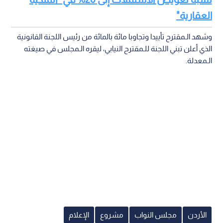
العقارية"
وشهد الـمقترح تأييدا وتجاوبا مائة بالمائة من رئيس اللجنة القانونية
الذي أعلن تبني اللجنة للـمقترح النيابي، ليقره الـمجلس في صيغته
الـمعدلة.
الأردن
مجلس النواب
مشروع
الإعلام