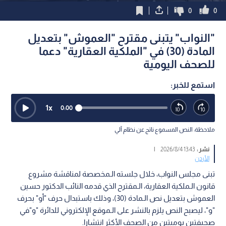
0
0
"النواب" يتبنى مقترح "العموش" بتعديل
المادة (30) في "الملكية العقارية" دعما
للصحف اليومية
استمع للخبر:
1
x
0:00
ملاحظة: النص المسموع ناتج عن نظام آلي
نشر :
13:43 2026/8/4
|
الأردن
تبنى مجلس النواب، خلال جلسته الـمخصصة لمناقشة مشروع
قانون الـملكية العقارية، الـمقترح الذي قدمه النائب الدكتور حسين
العموش بتعديل نص الـمادة (30)، وذلك باستبدال حرف "أو" بحرف
"و"، ليصبح النص يلزم بالنشر على الـموقع الإلكتروني للدائرة "و"في
صحيفتين يوميتين من الصحف الأكثر انتشارا.