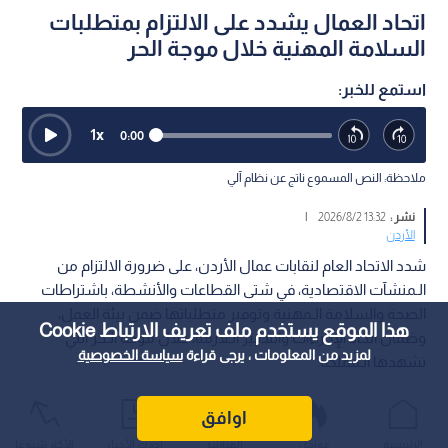
اتحاد العمال يشدد على الالتزام بمتطلبات
السلامة المهنية خلال موجة الحر
استمع للخبر:
1
x
0:00
ملاحظة: النص المسموع ناتج عن نظام آلي
نشر :
13:32 2026/8/2
|
الأردن
شدد الاتحاد العام لنقابات عمال الأردن، على ضرورة الالتزام من
الـمنشآت الاقتصادية، في شتى القطاعات والأنشطة، باشتراطات
الصحة والسلامة الـمهنية وتوفير متطلباتها ضمن بيئة العمل،
هذا الموقع يستخدم ملف تعريف الارتباط Cookie
وضمان اتخاذ الإجراءات والتدابير الـلازمة، خلال موجة الـحر التي
لمزيد من المعلومات ، يرجى قراءة
سياسة الخصوصية
تشهدها الـمملكة.
اوافق
الرئيسية
عواجل
المباشر
أحدث الأخبار
الأكثر شيوعًا