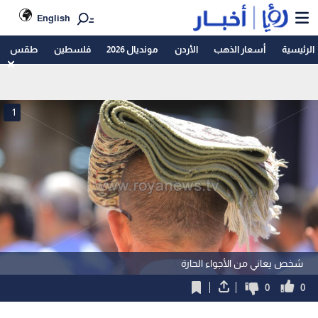
English
الرئيسية
أسعار الذهب
الأردن
مونديال 2026
فلسطين
طقس
1
شخص يعاني من الأجواء الحارة
0
0