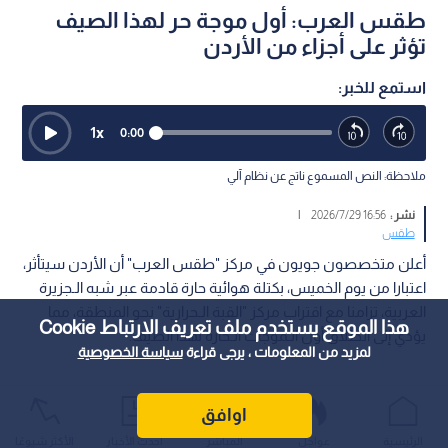
طقس العرب: أول موجة حر لهذا الصيف
تؤثر على أجزاء من الأردن
استمع للخبر:
1
x
0:00
ملاحظة: النص المسموع ناتج عن نظام آلي
نشر :
16:56 2026/7/29
|
طقس
أعلن متخصصون جويون في مركز "طقس العرب" أن الأردن سيتأثر،
اعتبارا من يوم الخميس، بكتلة هوائية حارة قادمة عبر شبه الـجزيرة
العربية، تزامنا مع اقتراب مركز "القبة الـحرارية" نحو المنطقة، مما
هذا الموقع يستخدم ملف تعريف الارتباط Cookie
يؤدي إلى انطلاق أول الـموجات الـحارة لهذا الصيف.
لمزيد من المعلومات ، يرجى قراءة
سياسة الخصوصية
اوافق
الرئيسية
عواجل
المباشر
أحدث الأخبار
الأكثر شيوعًا