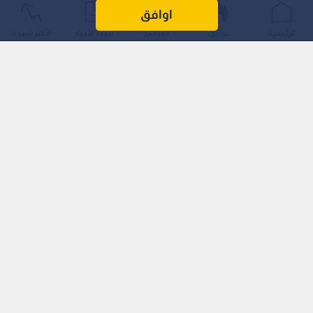
اوافق
الرئيسية
عواجل
المباشر
أحدث الأخبار
الأكثر شيوعًا
وتأتي هذه الزيارة في إطار متابعة جاهزية البنية التحتية الكهربائية
الداعمة لمشروع مدينة الزرقاء الصناعية، باعتباره أحد أبرز المشاريع
التنموية والاستثمارية المستقبلية.
واستمع الخرابشة خلال الزيارة، إلى إيجاز قدمه البطاينة حول مكونات
المشروع وأهميته الاستراتيجية، مبينا أن المشروع يعد من المشاريع
الحيوية التي ستسهم في تعزيز موثوقية واعتمادية الشبكة