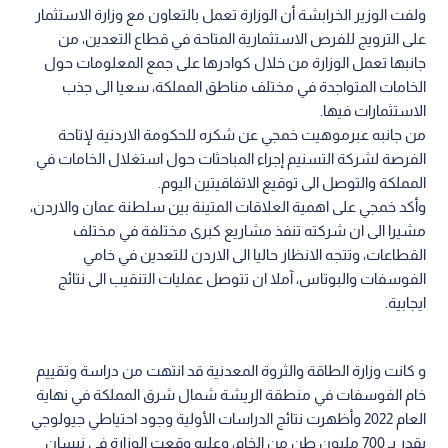
ولفت الوزير الخرابشة أن الوزارة تعمل بالتعاون مع وزارة الاستثمار
على الترويج للفرص الاستثمارية المتاحة في قطاع التعدين، من
جانبها تعمل الوزارة من خلال كوادرها على جمع المعلومات حول
الخامات المتواجدة في مختلف مناطق المملكة، سعيا الى جذب
الاستثمارات فيها.
من جانبه عبرموهيت خمجي عن شكره للحكومة الاردنية لإتاحة
الفرصة لشركة التسنيم إجراء المباحثات حول استغلال الخامات في
المملكة والتوصل الى توقيع الاتفاقيتين اليوم.
وأكد خمجي على اهمية العلاقات المتينة بين سلطنة عمان والاردن،
مشيرا الى ان شركته تنفذ مشاريع كبرى مختلفة في مختلف
القطاعات، وتتجه الانظار حاليا الى الاردن للتعدين في خامي
الفوسفات والبوتاس، آملا ان تتوصل عمليات التنقيب الى نتائج
ايجابية.
و كانت وزارة الطاقة والثروة المعدنية قد انتهت من دراسة وتقييم
خام الفوسفات في منطقة الريشة شمال شرق المملكة في نهاية
العام 2022 وأظهرت نتائج الدراسات الأولية وجود احتياطي جيولوجي
يقدر بـ 700 مليون طن من الخام، وعليه وقعت الوزارة في نيسان