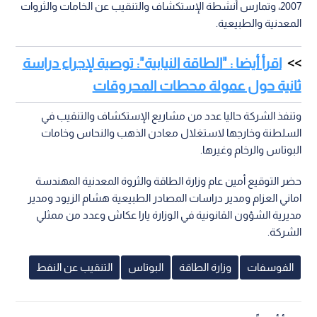
2007، وتمارس أنشطة الإستكشاف والتنقيب عن الخامات والثروات
المعدنية والطبيعية.
اقرأ أيضا : "الطاقة النيابية": توصية لإجراء دراسة
ثانية حول عمولة محطات المحروقات
وتنفذ الشركة حاليا عدد من مشاريع الإستكشاف والتنقيب في
السلطنة وخارجها لاستغلال معادن الذهب والنحاس وخامات
البوتاس والرخام وغيرها.
حضر التوقيع أمين عام وزارة الطاقة والثروة المعدنية المهندسة
اماني العزام ومدير دراسات المصادر الطبيعية هشام الزيود ومدير
مديرية الشؤون القانونية في الوزارة يارا عكاش وعدد من ممثلي
الشركة.
الفوسفات
وزارة الطاقة
البوتاس
التنقيب عن النفط