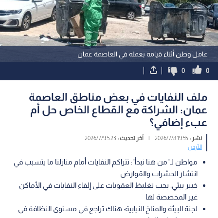
عامل وطن أثناء قيامه بعمله في العاصمة عمان
0
0
ملف النفايات في بعض مناطق العاصمة
عمان: الشراكة مع القطاع الخاص حل أم
عبء إضافي؟
نشر :
19:55 2026/7/8
|
آخر تحديث :
5:23 2026/7/9
الأردن
مواطن لـ"من هنا نبدأ": تتراكم النفايات أمام منازلنا ما يتسبب في
انتشار الحشرات والقوارض
خبير بيئي: يجب تغليظ العقوبات على إلقاء النفايات في الأماكن
غير المخصصة لها
لجنة البيئة والمناخ النيابية: هناك تراجع في مستوى النظافة في