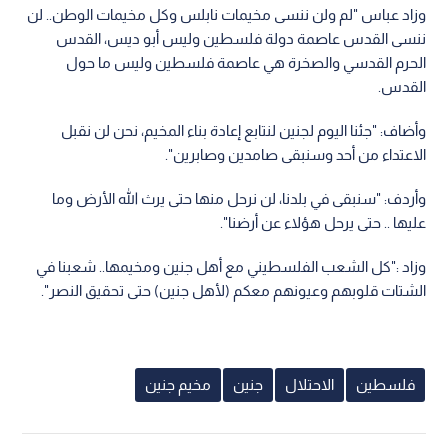
وزاد عباس "لم ولن ننسى مخيمات نابلس وكل مخيمات الوطن.. لن
ننسى القدس عاصمة دولة فلسطين وليس أبو ديس، القدس
الحرم القدسي والصخرة هي عاصمة فلسطين وليس ما حول
القدس.
وأضاف: "جئنا اليوم لجنين لنتابع إعادة بناء المخيم، نحن لن نقبل
الاعتداء من أحد وسنبقى صامدين وصابرين".
وأردف: "سنبقى في بلدنا، لن نرحل منها حتى يرث الله الأرض وما
عليها .. حتى يرحل هؤلاء عن أرضنا".
وزاد :"كل الشعب الفلسطيني مع أهل جنين ومخيمها.. شعبنا في
الشتات قلوبهم وعيونهم معكم (لأهل جنين) حتى تحقيق النصر".
فلسطين
الاحتلال
جنين
مخيم جنين