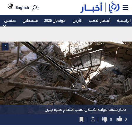
English
الرئيسية
أسعار الذهب
الأردن
مونديال 2026
فلسطين
طقس
1
دمار خلفته قوات الاحتلال عقب اقتحام مخيم جنين
0
0