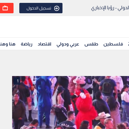
ولي - رؤيا الإخباري
تسجيل الدخول
فلسطين
طقس
عربي ودولي
اقتصاد
رياضة
هنا وهن
1