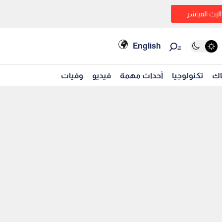
البث المباشر
English
اك
تكنولوجيا
أحداث مهمة
فيديو
وفيات