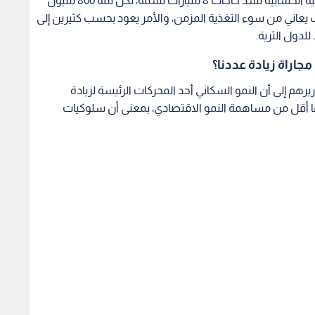
يقول مختصون إن هناك ما يكفي من الغذاء من الناحية الحسابية لسد حاجات 8 مليارات نسمة، لكن ثمة 800 مليون
لى هذا الكوكب يعاني من سوء التغذية المزمن، والأمر يعود بحسب كثيرين إلى
لدول الثرية.
جاراة زيادة عددنا؟
اريرهم إلى أن النمو السكاني أحد المحركات الرئيسة لزيادة
ها أقل من مساهمة النمو الاقتصادي، بمعنى أن سلوكيات