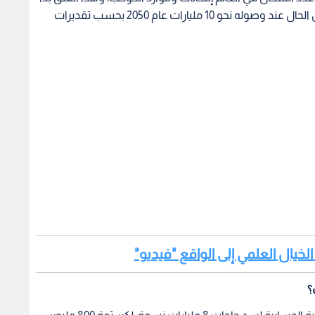
يبرز عندما وصل عددهم إلى 8 مليارات، فكيف ستكون الحال عند وصوله نحو 10 مليارات عام 2050 بحسب تقديرات
الخيال العلمي إلى الواقع "فيديو"
؟