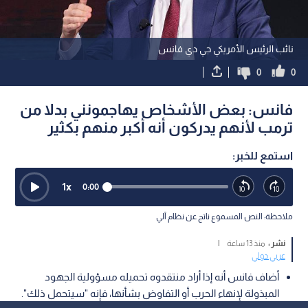
نائب الرئيس الأمريكي جي دي فانس
0
0
فانس: بعض الأشخاص يهاجمونني بدلا من
ترمب لأنهم يدركون أنه أكبر منهم بكثير
استمع للخبر:
1
x
0:00
ملاحظة: النص المسموع ناتج عن نظام آلي
نشر :
منذ 13 ساعة
|
عربي دولي
أضاف فانس أنه إذا أراد منتقدوه تحميله مسؤولية الجهود
المبذولة لإنهاء الحرب أو التفاوض بشأنها، فإنه "سيتحمل ذلك".