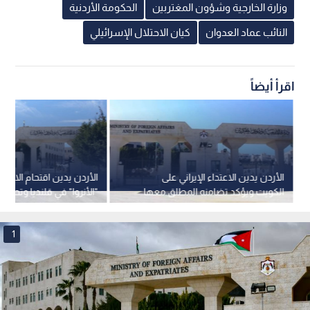
وزارة الخارجية وشؤون المغتربين
الحكومة الأردنية
النائب عماد العدوان
كيان الاحتلال الإسرائيلي
اقرأ أيضاً
الأردن يدين الاعتداء الإيراني على
الأردن يدين اقتحام الاحتلا
الكويت ويؤكد تضامنه المطلق معها
"الأنروا" في قلنديا وتحذر 
استهداف وجودها
1