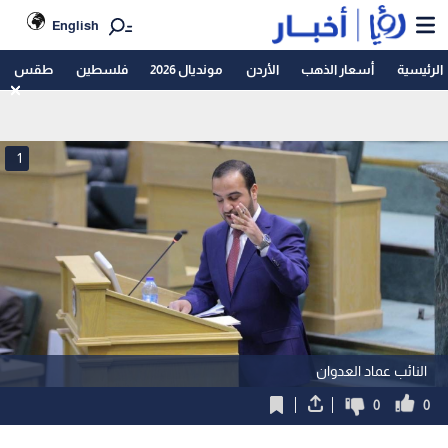
English
الرئيسية
أسعار الذهب
الأردن
مونديال 2026
فلسطين
طقس
1
النائب عماد العدوان
0
0