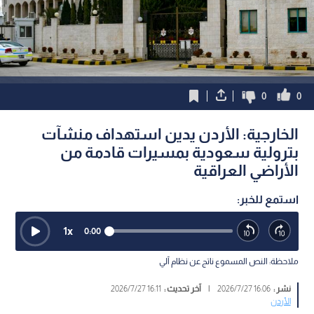
0
0
الخارجية: الأردن يدين استهداف منشآت
بترولية سعودية بمسيرات قادمة من
الأراضي العراقية
استمع للخبر:
1
x
0:00
ملاحظة: النص المسموع ناتج عن نظام آلي
نشر :
16:06 2026/7/27
|
آخر تحديث :
16:11 2026/7/27
الأردن