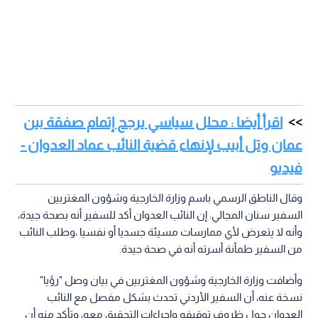
اقرأ أيضا : محلل سياسي يرجح إتمام صفقة بين
عمان وتل أبيب لإنهاء قضية النائب عماد العدوان -
فيديو
وقال الناطق الرسمي باسم وزارة الخارجية وشؤون المغتربين
السفير سنان المجالي: إن النائب العدوان أكد للسفير أنه بصحة جيدة،
وأنه لا يتعرض لأي ممارسات مسيئة جسديا أو نفسيا ،وطلب النائب
من السفير طمأنة أسرته أنه في صحة جيدة.
وأضافت وزارة الخارجية وشؤون المغتربين في بيان وصل "رؤيا"
نسخة عنه، أن السفير الأردني تحدث بشكل مفصل مع النائب
العدوان حول ظروف توقيفه وإجراءات التحقيق معه، وتأكد منه أن