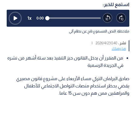
استمع للخبر:
1
x
0:00
ملاحظة: النص المسموع ناتج عن نظام آلي
نشر :
0:40 2026/4/23
|
هنا وهناك
من المقرر أن يدخل القانون حيز التنفيذ بعد ستة أشهر من نشره
في الجريدة الرسمية
صادق البرلمان التركي مساء الأربعاء على مشروع قانون مصيري
يقضي بحظر استخدام منصات التواصل الاجتماعي للأطفال
والمراهقين ممن هم دون سن 15 عاما.