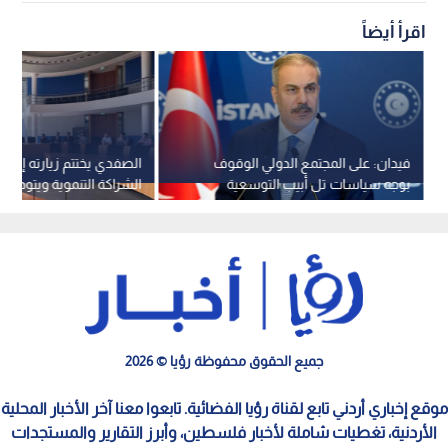
اقرأ أيضاً
فيدان: على المجتمع الدولي الوقوف
الصفدي يختتم زيارته إلى بر
بوجه سياسات تل أبيب التوسعية
الشراكة التنموية ويتوجه إلى
جميع الحقوق محفوظة رؤيا © 2026
موقع إخباري أردني تابع لقناة رؤيا الفضائية. تابعوا معنا آخر الأخبار المحلية
الأردنية، تغطيات شاملة لأخبار فلسطين، وأبرز التقارير والمستجدات