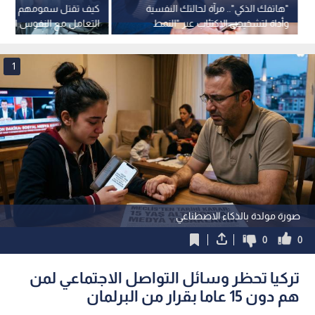
"هاتفك الذكي".. مرآة لحالتك النفسية
كيف تقتل سمومهم ببرو
وأداة لتشخيص الاكتئاب عبر "النمط
التعامل مع النفوس المريض
الظاهري الرقمي"
النرجسي والنمام في بيئة 
1
صورة مولدة بالذكاء الاصطناعي
0
0
تركيا تحظر وسائل التواصل الاجتماعي لمن
هم دون 15 عاما بقرار من البرلمان