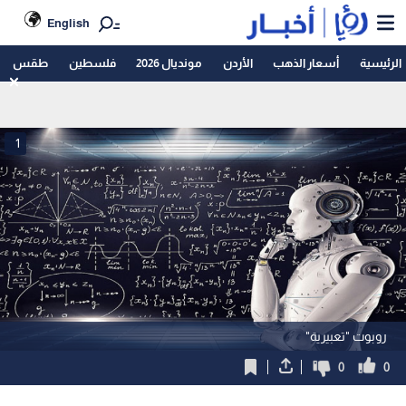
English
الرئيسية
أسعار الذهب
الأردن
مونديال 2026
فلسطين
طقس
1
روبوت "تعبيرية"
0
0