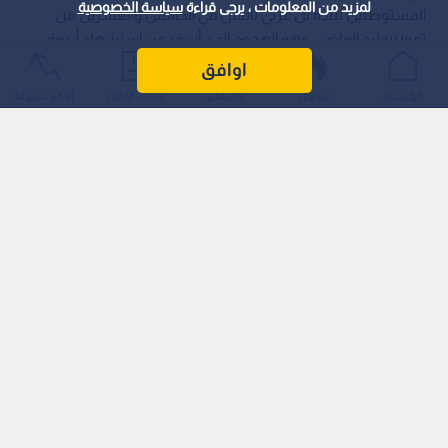
لمزيد من المعلومات ، يرجى قراءة
سياسة الخصوصية
المستوطنين لبلدة تل غربي نابلس في الخامس والعشرين من
تموز/يوليو الماضي، وهو الهجوم الذي أسفر عن استشهاد أربعة
مواطنين فلسطينيين من أبناء البلدة خلال تصديهم للاعتداء.
اوافق
الرئيسية
عواجل
المباشر
أحدث الأخبار
الأكثر شيوعًا