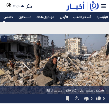
English
الرئيسية
أسعار الذهب
الأردن
مونديال 2026
فلسطين
طقس
1
شخص يجلس على ركام منازل دمرها الزلزال
0
0