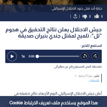
جنازة أحد قتلى جنود الاحتلال الإسرائيلي
0
0
جيش الاحتلال يعلن نتائج التحقيق في هجوم
"تل": تلميح لمقتل جندي بنيران صديقة
استمع للخبر:
1
x
0:00
ملاحظة: النص المسموع ناتج عن نظام آلي
نشر :
منذ 17 ساعة
|
فلسطين
أعلن جيش الاحتلال الإسرائيلي، اليوم الأربعاء، نتائج تحقيقه في
ملابسات مقتل الضابط يوفال عزرا والجندي بنياهو ملط، القاطنين
هذا الموقع يستخدم ملف تعريف الارتباط Cookie
في بؤرة "حفات غلعاد" الاستيطانية، خلال اقتحام مجموعة كبيرة من