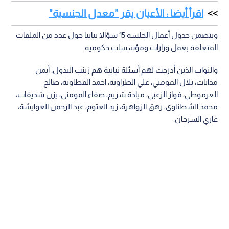
اقرأ أيضا : الأعيان يقر "معدل الجنسية"
ويتضمن جدول أعمال الجلسة 15 سؤالا نيابيا حول عدد من الملفات
المتعلقة بعمل وزارات ومؤسسات حكومية.
والنواب الذين أدرجت لهم أسئلة نيابية هم زينب البدول، أيمن
مدانات، بلال المومني، علي الطراونة، احمد القطاونة، صالح
العرموطي، فواز الزعبي، ميادة شريم، صفاء المومني، يزن شديفات،
محمد الشطناوى، رهق الزواهرة، زيد العتوم، عبد الرحمن العوايشة،
غازي السرحان.