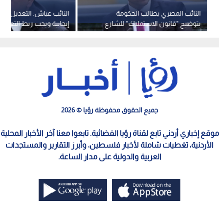
النائب المصري يطالب الحكومة
النائب عياش: التعديل الن
بتوضيح "قانون الاستملاك" للشارع
إيجابية ويجب ربط التعويض
ويلمح للاستقالة
السوقية الحقيقية
جميع الحقوق محفوظة رؤيا © 2026
موقع إخباري أردني تابع لقناة رؤيا الفضائية. تابعوا معنا آخر الأخبار المحلية
الأردنية، تغطيات شاملة لأخبار فلسطين، وأبرز التقارير والمستجدات
العربية والدولية على مدار الساعة.