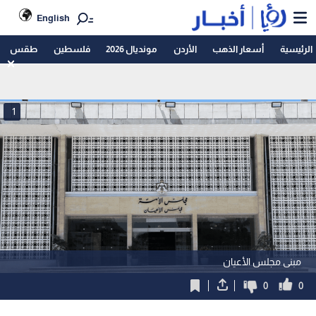
English
الرئيسية
أسعار الذهب
الأردن
مونديال 2026
فلسطين
طقس
1
مبنى مجلس الأعيان
0
0