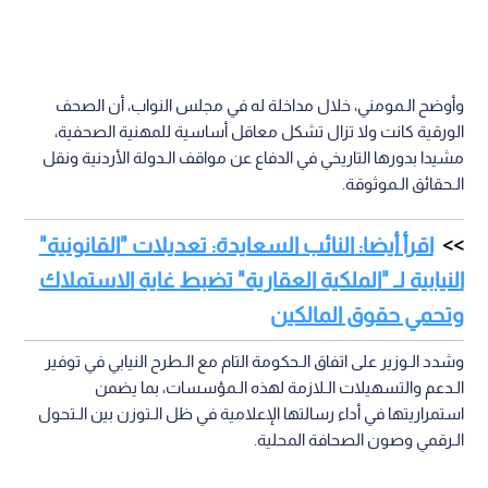
وأوضح الـمومني، خلال مداخلة له في مجلس النواب، أن الصحف
الورقية كانت ولا تزال تشكل معاقل أساسية للمهنية الصحفية،
مشيدا بدورها التاريخي في الدفاع عن مواقف الـدولة الأردنية ونقل
الـحقائق الـموثوقة.
اقرأ أيضا: النائب السعايدة: تعديلات "القانونية"
النيابية لـ "الملكية العقارية" تضبط غاية الاستملاك
وتحمي حقوق المالكين
وشدد الـوزير على اتفاق الـحكومة التام مع الـطرح النيابي في توفير
الـدعم والتسهيلات الـلازمة لهذه الـمؤسسات، بما يضمن
استمراريتها في أداء رسالتها الإعلامية في ظل الـتوزن بين الـتحول
الـرقمي وصون الصحافة المحلية.