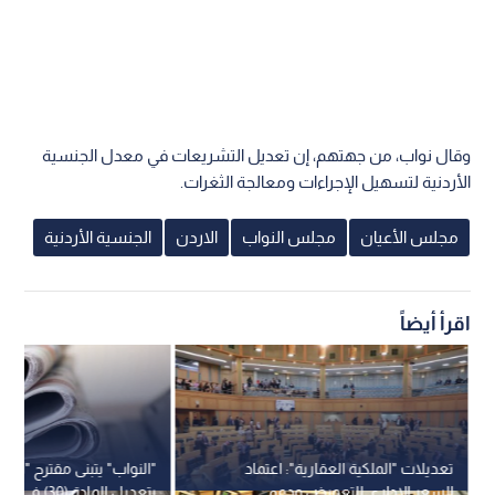
وقال نواب، من جهتهم، إن تعديل التشريعات في معدل الجنسية
الأردنية لتسهيل الإجراءات ومعالجة الثغرات.
مجلس الأعيان
مجلس النواب
الاردن
الجنسية الأردنية
اقرأ أيضاً
تعديلات "الملكية العقارية": اعتماد
"النواب" يتبنى مقترح "ال
السعر الإداري للتعويض ودعم
بتعديل المادة (30) 