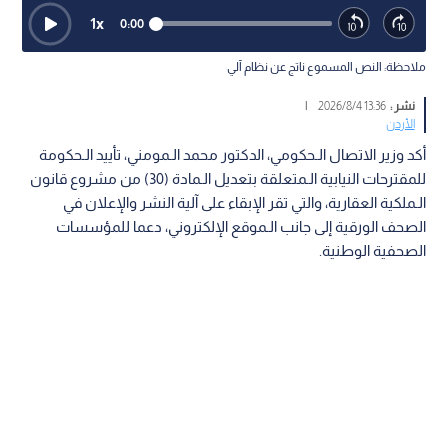
1
x
0:00
ملاحظة: النص المسموع ناتج عن نظام آلي
نشر :
13:36 2026/8/4
|
الأردن
أكد وزير الاتصال الـحكومي، الدكتور محمد الـمومني، تأييد الـحكومة
للمقترحات النيابية الـمتعلقة بتعديل الـمادة (30) من مشروع قانون
الـملكية العقارية، والتي تقر الإبقاء على آلية النشر والإعلان في
الصحف الورقية إلى جانب الـموقع الإلكتروني، دعما للمؤسسات
الصحفية الوطنية.