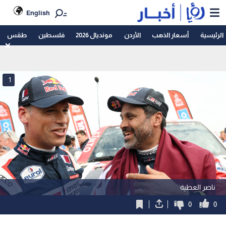
English
الرئيسية
أسعار الذهب
الأردن
مونديال 2026
فلسطين
طقس
1
ناصر العطية
0
0