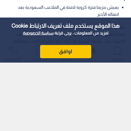
يعيش بنزيما فترة كروية لافتة في الملاعب السعودية بعد
انتقاله الأخير
هذا الموقع يستخدم ملف تعريف الارتباط Cookie
شهدت منصات التواصل الاجتماعي حراكا واسعا وتفاعلا قياسيا
لمزيد من المعلومات ، يرجى قراءة
سياسة الخصوصية
بعدما نشر النجم الفرنسي كريم بنزيما مقطع فيديو عبر حسابه
الرسمي على منصة "إنستغرام" أثناء أدائه مناسك الحج، مرفقا إياه
بتعليق مقتضب قال فيه "الحمد لله على كل شيء".
اوافق
الرئيسية
عواجل
المباشر
أحدث الأخبار
الأكثر شيوعًا