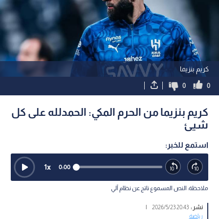
كريم بنزيما
0
0
كريم بنزيما من الحرم المكي: الحمدلله على كل
شيئ
استمع للخبر:
1
x
0:00
ملاحظة: النص المسموع ناتج عن نظام آلي
نشر :
20:43 2026/5/23
|
رياضة