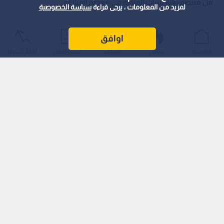
لمزيد من المعلومات ، يرجى قراءة
سياسة الخصوصية
اوافق
الرئيسية
عواجل
المباشر
أحدث الأخبار
الأكثر شيوعًا
تبدل ملحوظ في الأجواء الليلية
أما خلال ساعات الليل، فيتوقع ارتفاع درجات الحرارة الصغرى مقارنة
بالأيام الماضية، ليسود طقس معتدل إلى لطيف، مع تراجع نسمات
البرودة التي كانت تميز ليالي المملكة مؤخرا.
الأغوار والبادية.. المناطق الأكثر تأثرا