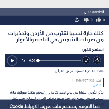
العاصمة عمان
0
0
كتلة حارة نسبيا تقترب من الأردن وتحذيرات
من ضربات الشمس في البادية والأغوار
استمع للخبر:
1
x
0:00
ملاحظة: النص المسموع ناتج عن نظام آلي
نشر :
19:32 2026/6/27
|
طقس
يتأثر الأردن اعتبارا من يوم الأحد 28 حزيران/يونيو بكتلة هوائية حارة
نسبيا تستمر لعدة أيام، مما يدفع درجات الحرارة لتتجاوز معدلاتها
السنوية الاعتيادية لمثل هذا الوقت من العام، لتقترب العظمى نهارا
هذا الموقع يستخدم ملف تعريف الارتباط Cookie
من منتصف الثلاثينيات المئوية في معظم المناطق.