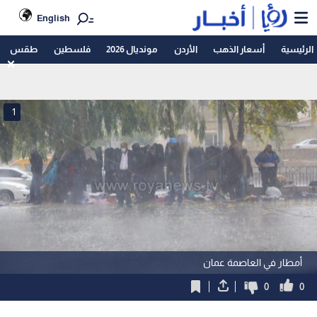
English
الرئيسية
أسعار الذهب
الأردن
مونديال 2026
فلسطين
طقس
1
أمطار في العاصمة عمان
0
0