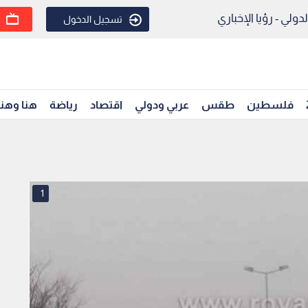
ولي - رؤيا الإخباري
تسجيل الدخول
فلسطين
طقس
عربي ودولي
اقتصاد
رياضة
هنا وهن
1