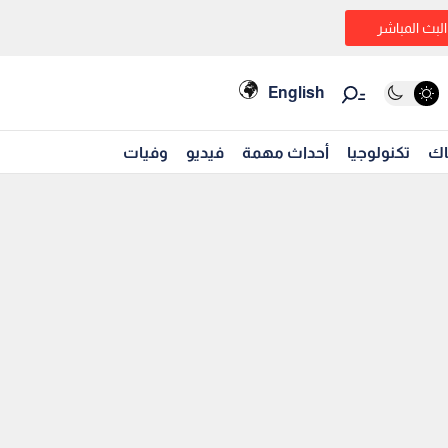
البث المباشر
English
اك
تكنولوجيا
أحداث مهمة
فيديو
وفيات