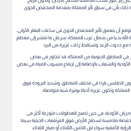
بال إثر عبور سحب ملامسة لسطح الأرض، وتكون الرياح
 أنه ذلك يأتي في سياق تأثر المملكة بمقدمة المنخفض الجوي.
وقع أن يتعمق تأثير المنخفض الجوي في ساعات النهار الأولى،
لله بدءا من شمال غرب المملكة، سرعان ما تنتشر إلى معظم
قة مع حدوث الرعد وتساقط زخات غزيرة من البرد.
في المناطق الجنوبية من المملكة، قد تتجاوز في بعض
جريان الأودية والشعاب بالإضافة إلى ارتفاع منسوب المياه في بعض
 يكون الطقس باردا في مختلف المناطق، وشديد البرودة فوق
 المملكة وتكون غزيرة أحيانا بوتيرة شبه متواصلة.
جريان الأودية، في حين تصبح الهطولات متوزعة أكثر في
فضة ملامسة لسطح الأرض فوق المرتفعات الجبلية سيما
ؤية الأفقية سواء ليل الاثنين-الثلاثاء أو صباح الثلاثاء.