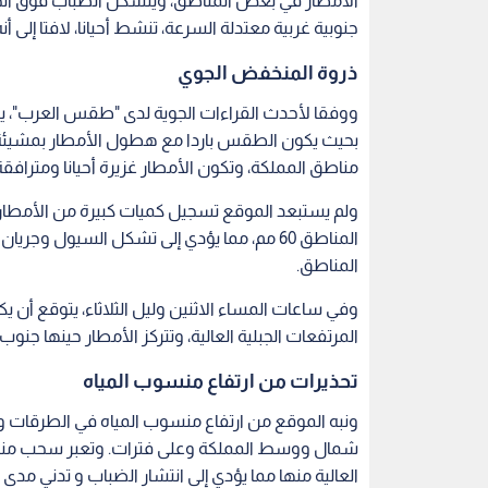
الأمطار في بعض المناطق، ويتشكل الضباب فوق الج
جنوبية غربية معتدلة السرعة، تنشط أحيانا، لافتا إلى
ذروة المنخفض الجوي
ووفقا لأحدث القراءات الجوية لدى "طقس العرب"، يت
بحيث يكون الطقس باردا مع هطول الأمطار بمشيئة ا
مناطق المملكة، وتكون الأمطار غزيرة أحيانا ومتراف
ولم يستبعد الموقع تسجيل كميات كبيرة من الأمطار 
المناطق 60 مم، مما يؤدي إلى تشكل السيول و
المناطق.
وفي ساعات المساء الاثنين وليل الثلاثاء، يتوقع أن
المرتفعات الجبلية العالية، وتتركز الأمطار حينها جنوب
تحذيرات من ارتفاع منسوب المياه
ونبه الموقع من ارتفاع منسوب المياه في الطرقات و
شمال ووسط المملكة وعلى فترات. وتعبر سحب منخ
العالية منها مما يؤدي إلى انتشار الضباب و تدني مدى الر