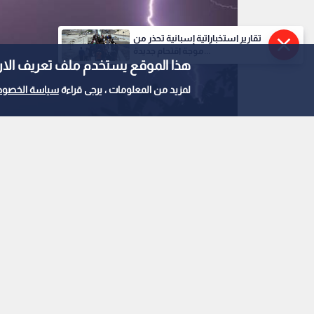
تقارير استخباراتية إسبانية تحذر من
موجة اقتحام جديدة...
هذا الموقع يستخدم ملف تعريف الارتباط e
لمزيد من المعلومات ، يرجى قراءة
سياسة الخصوص
سحب رعدية
0
0
نشاط متصاعد للسحب ا
أمطار رعدية وسيول خلا
استمع للخبر: