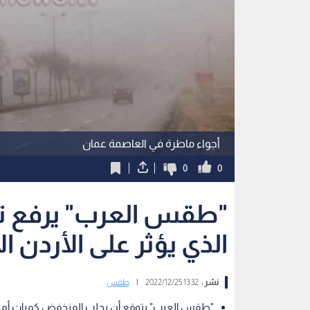
أجواء ماطرة في العاصمة عمان
0
0
"طقس العرب" يرفع ت
الذي يؤثر على الأردن ال
نشر :
13:32 2022/12/25
|
طقس
"طقس العرب" يتوقع أن يجلب المنخفض كميات أمط