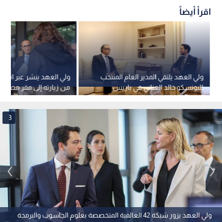
اقرأ أيضاً
ولي العهد يلتقي المدير العام المنتخب
ولي العهد ينشر عبر انست
لليونسكو خالد العناني في باريس
من زيارته إلى مقر مجمع 
الناشئة "ستيشن إف" في 
فيديو
3
ولي العهد يزور شبكة 42 العالمية المتخصصة بعلوم الحاسوب والبرمجة