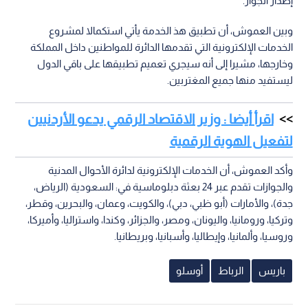
إصدار الجواز.
وبين العموش، أن تطبيق هذ الخدمة يأتي استكمالا لمشروع
الخدمات الإلكترونية التي تقدمها الدائرة للمواطنين داخل المملكة
وخارجها، مشيرا إلى أنه سيجري تعميم تطبيقها على باقي الدول
ليستفيد منها جميع المغتربين.
اقرأ أيضا : وزير الاقتصاد الرقمي يدعو الأردنيين
لتفعيل الهوية الرقمية
وأكد العموش، أن الخدمات الإلكترونية لدائرة الأحوال المدنية
والجوازات تقدم عبر 24 بعثة دبلوماسية في: السعودية (الرياض،
جدة)، والأمارات (أبو ظبي، دبي)، والكويت، وعمان، والبحرين، وقطر،
وتركيا، ورومانيا، واليونان، ومصر، والجزائر، وكندا، واستراليا، وأميركا،
وروسيا، وألمانيا، وإيطاليا، وأسبانيا، وبريطانيا.
باريس
الرباط
أوسلو