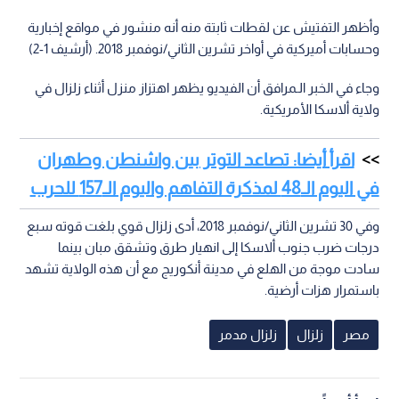
وأظهر التفتيش عن لقطات ثابتة منه أنه منشور في مواقع إخبارية
وحسابات أميركية في أواخر تشرين الثاني/نوفمبر 2018. (أرشيف 1-2)
وجاء في الخبر الـمرافق أن الفيديو يظهر اهتزاز منزل أثناء زلزال في
ولاية ألاسكا الأمريكية.
اقرأ أيضا: تصاعد التوتر بين واشنطن وطهران
في اليوم الـ48 لمذكرة التفاهم واليوم الـ157 للحرب
وفي 30 تشرين الثاني/نوفمبر 2018، أدى زلزال قوي بلغت قوته سبع
درجات ضرب جنوب ألاسكا إلى انهيار طرق وتشقق مبان بينما
سادت موجة من الهلع في مدينة أنكوريج مع أن هذه الولاية تشهد
باستمرار هزات أرضية.
مصر
زلزال
زلزال مدمر