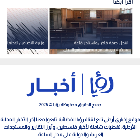
اقرأ أيضاً
انتحل صفة قاض واستأجر قاعة
وزيرة التضامن الاجتماعي 
محكمة جريمة غير مسبوقة تثير الجدل
ترفع حالة الاستعداد ال
في مصر
الهزة الأرضية
جميع الحقوق محفوظة رؤيا © 2026
موقع إخباري أردني تابع لقناة رؤيا الفضائية. تابعوا معنا آخر الأخبار المحلية
الأردنية، تغطيات شاملة لأخبار فلسطين، وأبرز التقارير والمستجدات
العربية والدولية على مدار الساعة.