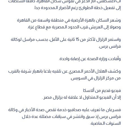
آب/أغسطس، أثار الذعر في نفوس سكان القاهرة، دافعا السلطات
إلى تفعيل خطة الطوارئ رغم الأضرار الـمحدودة جدا.
وشعر السكان بالهزة الأرضية في منطقة واسعة من القاهرة
وصولا إلى العريش قرب الحدود الـمصرية مع قطاع غزة.
واستمر الزلزال لأكثر من 15 ثانية على الأقل، بحسب مراسل لوكالة
فرانس برس.
وأفادت وزارة الصحة عن إصابة واحدة.
وكشف الهلال الأحمر الـمصري عن تلقيه بلاغا بانهيار شرفة بالقرب
من مركز الزلزال في السويس.
فيديو قديم من ألاسكا
إلا أن الفيديو الـمتداول لا علاقة له بزلزال مصر.
فسرعان ما تعرف عليه صحافيو خدمة تقصي صحة الأخبار في وكالة
فرانس برس إذ سبق وانتشر في سياقات مضللة عدة خلال
السنوات الـماضية.