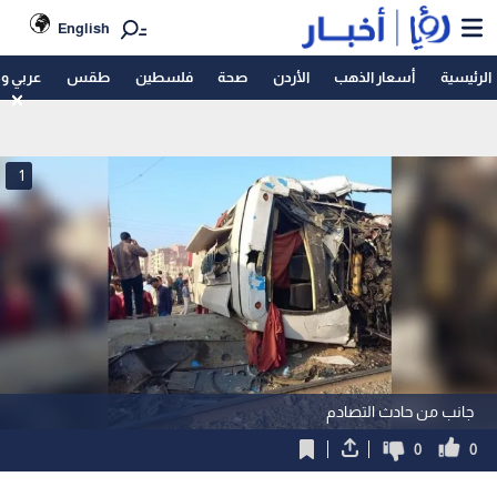
English
الرئيسية
أسعار الذهب
الأردن
صحة
فلسطين
طقس
عربي و
1
جانب من حادث التصادم
0
0