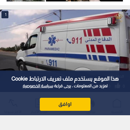
-فيديو
1
الدفاع المدني
هذا الموقع يستخدم ملف تعريف الارتباط Cookie
لمزيد من المعلومات ، يرجى قراءة
سياسة الخصوصية
0
0
الدفاع المدني يكشف عن تلقي نحو 8 آلاف
اوافق
بلاغ وهمي خلال عامين ومختصون يحذرون
الرئيسية
عواجل
المباشر
أحدث الأخبار
الأكثر شيوعًا
من تداعياتها
استمع للخبر: