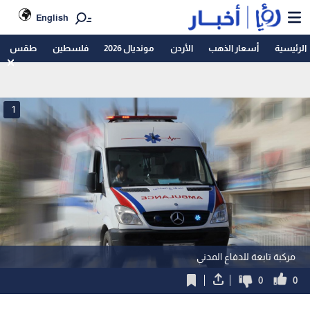
English
الرئيسية
أسعار الذهب
الأردن
مونديال 2026
فلسطين
طقس
1
مركبة تابعة للدفاع المدني
0
0