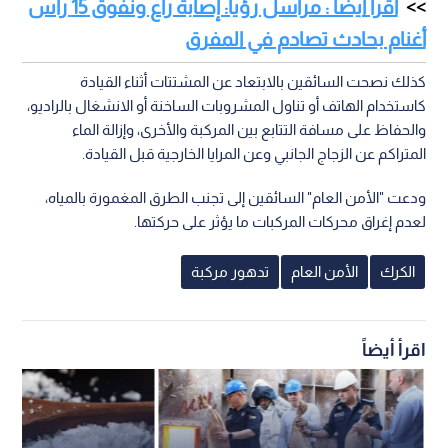
اقرأ أيضا : مراسل رؤيا: إصابة راع ونفوق 15 رأس
أغنام بحادث تصادم في المفرق
كذلك نصحت السائقين بالابتعاد عن المشتتات أثناء القيادة
كاستخدام الهاتف أو تناول المشروبات الساخنة أو الانشغال بالراديو،
والحفاظ على مسافة التتابع بين المركبة والأخرى، وإزالة الماء
المتراكم عن الزجاج الجانبي وعن المرايا الخارجية قبل القيادة.
ودعت "الأمن العام" السائقين إلى تجنب الطرق المغمورة بالمياه،
لعدم إغراق محركات المركبات ما يؤثر على حركتها.
الكرك
الأمن العام
تدهور مركبة
اقرأ أيضاً