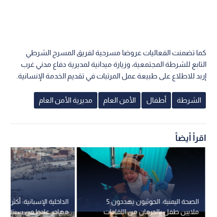
كما تضمنت الفعاليات عروضا مسرحية لفريق المسرح الشرطي
التابع للشرطة المجتمعية، وزيارة ميدانية لمديرية دفاع مدني غرب
إربد للاطلاع على طبيعة عمل المرتبات في تقديم الخدمة الإنسانية.
الشرطة
أطفال
الأمن العام
مديرية الأمن العام
اقرأ أيضاً
الصحة اليمنية: الحوثيون يهددون 5
ملايين طفل بالحرمان من اللقاحات
مهاجر عادوا من سبتة إلى