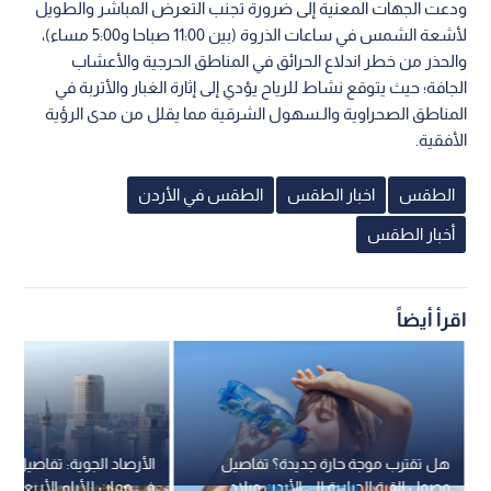
ودعت الجهات المعنية إلى ضرورة تجنب التعرض المباشر والطويل
لأشعة الشمس في ساعات الذروة (بين 11:00 صباحا و5:00 مساء)،
والحذر من خطر اندلاع الحرائق في المناطق الحرجية والأعشاب
الجافة؛ حيث يتوقع نشاط للرياح يؤدي إلى إثارة الغبار والأتربة في
المناطق الصحراوية والـسهول الشرقية مما يقلل من مدى الرؤية
الأفقية.
الطقس
اخبار الطقس
الطقس في الأردن
أخبار الطقس
اقرأ أيضاً
هل تقترب موجة حارة جديدة؟ تفاصيل
الأرصاد الجوية: تفاصيل 
وصول القبة الحرارية إلى الأردن وبلاد
في عمان للأيام الأربعة ال