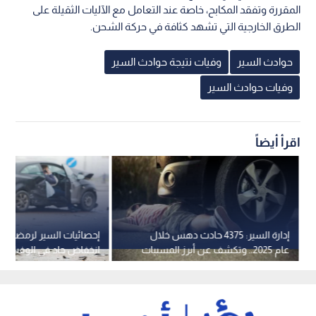
المقررة وتفقد المكابح، خاصة عند التعامل مع الآليات الثقيلة على
الطرق الخارجية التي تشهد كثافة في حركة الشحن.
حوادث السير
وفيات نتيجة حوادث السير
وفيات حوادث السير
اقرأ أيضاً
إدارة السير: 4375 حادث دهس خلال
عام 2025.. وتكشف عن أبرز المسببات
رغم ارتفاع إجمالي الحوادث