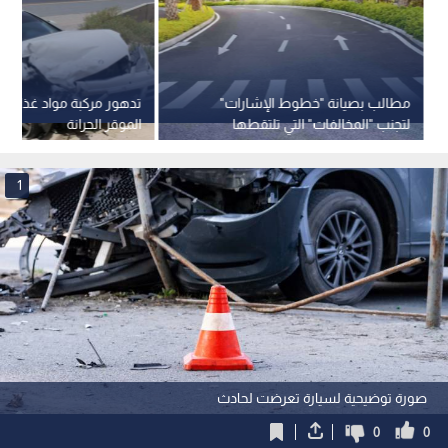
مطالب بصيانة "خطوط الإشارات"
تدهور مركبة مواد غذائية
لتجنب "المخالفات" التي تلتقطها
الموقر الحرانة
الكاميرات الجديدة في الأردن
1
صورة توضيحية لسيارة تعرضت لحادث
0
0