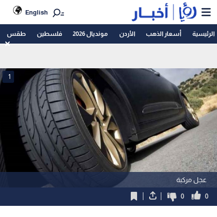
English
الرئيسية
أسعار الذهب
الأردن
مونديال 2026
فلسطين
طقس
1
عجل مركبة
0
0