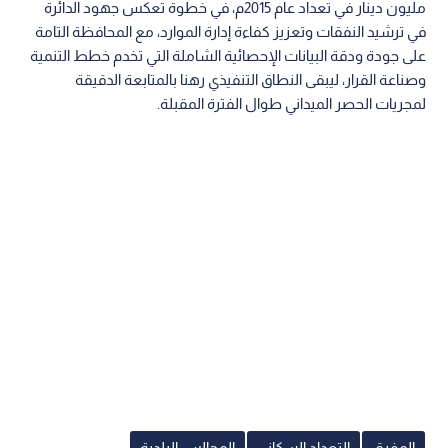
أعلنت الدائرة عن وصول نسبة الإنجاز الكلي إلى 97%، فيما بلغت
نسبة إنجاز حصر المباني 97.2%، وسجلت أعمال استكمال البلوكات
97%، بما يؤكد التقدم في بناء القاعدة المكانية والبيانية اللازمة لمرحلة
العد. وفي جانب التحول الرقمي، سجلت البيانات نموا في الإقبال على
خدمة "العد الذاتي" لتبلغ نسبة الراغبين باستخدامها 21.5%، وهو ما
يمنح الأسر خيارات أكثر مرونة للمشاركة.
اقرأ أيضا: التلهوني يعلن إجراءات جديدة لرد
أموال القضايا التنفيذية إلكترونيا دون طلب
كما تم استعراض مؤشرات الكفاءة المالية للمشروع، حيث أعلن مدير
عام دائرة الإحصاءات العامة عن انخفاض تكلفة تنفيذ التعداد
السكاني لهذا العام إلى نحو 20 مليون دينار تقريبا، مقارنة بنحو 29
مليون دينار في تعداد عام 2015م، في خطوة تعكس جهود الدائرة
في ترشيد النفقات وتعزيز كفاءة إدارة الموارد، مع المحافظة التامة
على جودة ودقة البيانات الإحصائية الشاملة التي تخدم خطط التنمية
وصناعة القرار، ليبقى النطاق التنفيذي رهنا بالمتابعة الدقيقة
لمجريات الحصر الميداني طوال الفترة المقبلة.