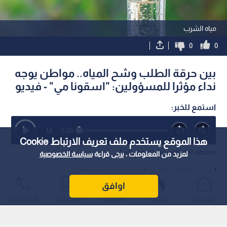
بالفيديو.. المحارمة لـ"من هنا نبدأ":
مراسل رؤيا : إصابة مواطن
تعبيد جزء من طريق بطول 4 كم
مركبة وانقلابها على مثلث
بكلفة نصف مليون دينار
المفرق - فيديو
1
هذا الموقع يستخدم ملف تعريف الارتباط Cookie
لمزيد من المعلومات ، يرجى قراءة
سياسة الخصوصية
اوافق
مياه الشرب
الرئيسية
عواجل
المباشر
أحدث الأخبار
الأكثر شيوعًا
0
0