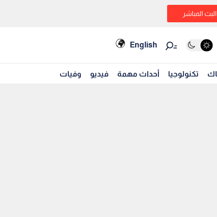
البث المباشر
English
اك
تكنولوجيا
أحداث مهمة
فيديو
وفيات