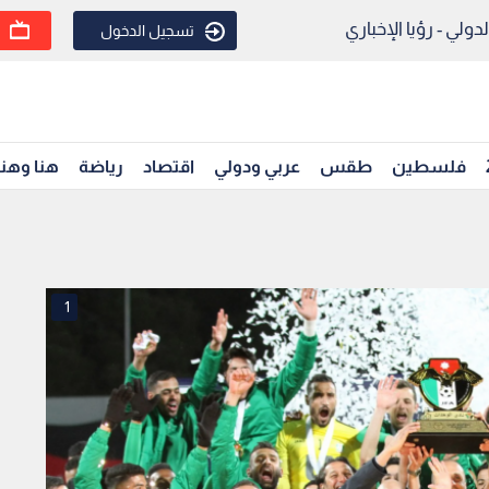
ولي - رؤيا الإخباري
تسجيل الدخول
فلسطين
طقس
عربي ودولي
اقتصاد
رياضة
هنا وهن
1