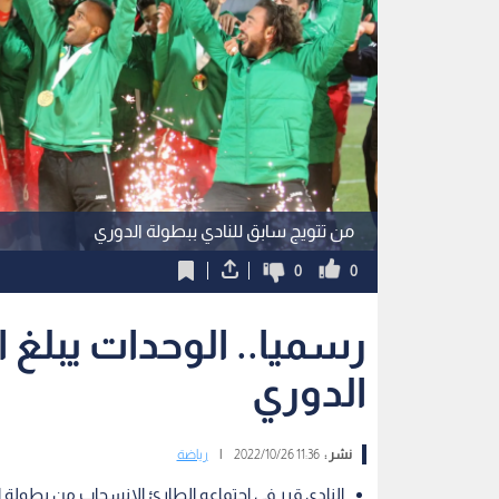
من تتويج سابق للنادي ببطولة الدوري
0
0
رسميا.. الوحدات يبلغ ا
الدوري
نشر :
11:36 2022/10/26
|
رياضة
النادي قرر في اجتماعه الطارئ الانسحاب من بطولة 