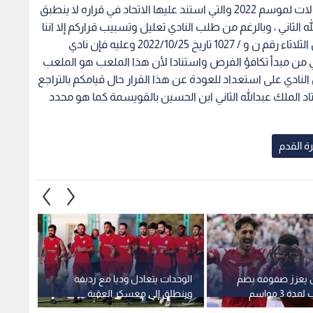
الشروط التي وردت في المادة (3/11) من لائحة البطولات لموسم 2022 والتي استند عليها الاتحاد في قراره لا ينطبق
الثاني ، وبالرغم من طلب النادي تعليل وتسبيب قراركم إلا اننا
لم نتلقي اي رد على كتابنا المرسل لكم صباح يوم امس الثلاثاء رقم ن و / 1027 تاريخ 2022/10/25 وعليه فإن نادي
ي من مبدأ تكافؤ الفرص واستنادا لأن هذا الملعب هو الملعب
 النادي على استعداد للعودة عن هذا القرار حال قيامكم بالتراجع
د الملك عبدالله الثاني ابن الحسين بالقويسمة كما هو محدد
رة القدم
 يعزز صفوفه بضم
الوحدات يتعادل وديا مع رديفه
الفيصل
ة 3 مواسم
وينطلق إلى معسكر العقبة
لتقديم