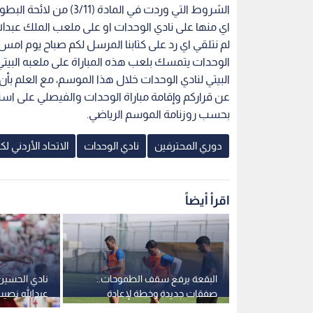
اي منها على نادي الوحدات او على ملعب الملك عبدالله 
الوحدات يتمسك بلعب هذه المباراة على ملعبه البيت
البيتي لنادي الوحدات خلال هذا الموسم، مع العلم بأن
عن قراركم وإقامة مباراة الوحدات والفيصلي على استا
بحسب روزنامة الموسم الرياضي.
دوري المحترفين
نادي الوحدات
الاتحاد الأردني لك
اقرأ أيضاً
المرمى مالك
البقعة يرفع سقف الطموحات..
نادي الحسين
ثا
صفقات جديدة وخطة لإعادة
عبدالله نصيب لمد
"الحصان الأسود" إلى الواجهة