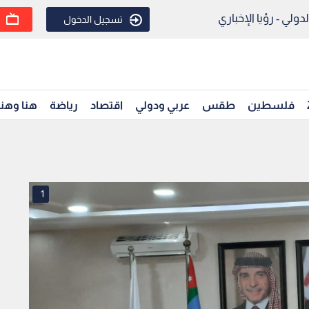
ولي - رؤيا الإخباري
تسجيل الدخول
فلسطين
طقس
عربي ودولي
اقتصاد
رياضة
هنا وهن
1