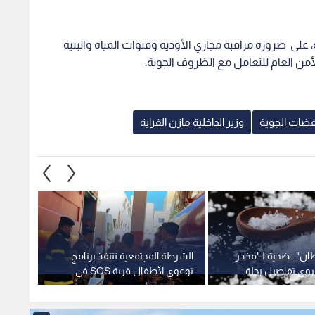
 على ضرورة مراقبة مجاري الأودية وقنوات المياه والبنية
لأمن العام للتعامل مع الظروف الجوية.
فضات الجوية
وزير الداخلية مازن الفراية
ان".. ضحية لـ"مخدر
الشرطة المجتمعية تتنفذ برنامج
في الأ
روي تفاصيل رحلة
توعوي لأطفال قرية SOS في
الكريس
إربد
وتهريب