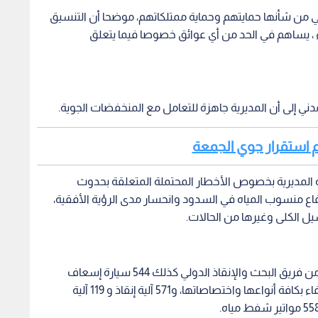
لتي من شأنها حمايتهم وحماية ممتلكاتهم، موضحا أن التنسيق
اء ، يساهم في الحد من أي عوائق خصوصا فيما يتعلق
مدني إلى أن المديرية جاهزة للتعامل مع المنخفضات الجوية.
 عدم استقرار جوي الجمعة
ية المديرية بخصوص الأخطار المحتملة المتعلقة بحدوث
تفاع منسوب المياه في السدود وانحسار مدى الرؤية الأفقية،
يل الكلى وغيرها من الحالات.
وبين أن الدفاع المدني جهز 240 ضابطا وضابط صف من فريق البحث والإنقاذ الدولي كذلك 544 سيارة إسعاف
للتعامل مع مختلف الحالات المرضية و 672 سيارة إطفاء بكافة أنواعها واختصاصاتها، و571 آلية إنقاذ و 119 آلية