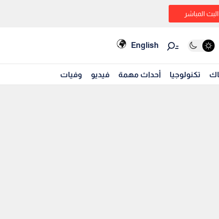
البث المباشر
English
اك
تكنولوجيا
أحداث مهمة
فيديو
وفيات