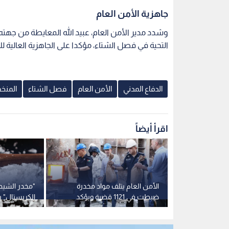
جاهزية الأمن العام
وشدد مدير الأمن العام، عبيد الله المعايطة من جهته،
التحية في فصل الشتاء، مؤكدا على الجاهزية العالية ل
الدفاع المدني
الأمن العام
فصل الشتاء
المنخ
اقرأ أيضاً
بحث في رواندا
الأمن العام يتلف مواد مخدرة
"مخدر الشيط
رطي والشراكة
ضبطت في 1121 قضية ويؤكد
الكريستال" ي
استمرار الحرب على آفة المخدرات
الألم.. فيديو