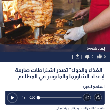
إعداد شاورما
0
0
"الغذاء والدواء" تصدر اشتراطات صارمة
لإعداد الشاورما والمايونيز في المطاعم
استمع للخبر:
1
x
0:00
ملاحظة: النص المسموع ناتج عن نظام آلي