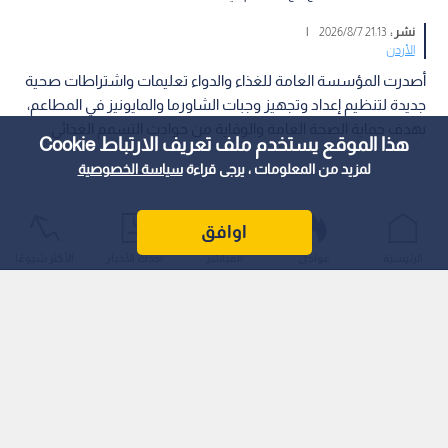
نشر :
21:13 2026/8/7
|
الأردن
أصدرت المؤسسة العامة للغذاء والدواء تعليمات واشتراطات صحية
جديدة لتنظيم إعداد وتجهيز وجبات الشاورما والمايونيز في المطاعم،
بهدف حماية الصحة العامة والوقاية من حوادث التسمم الغذائي.
هذا الموقع يستخدم ملف تعريف الارتباط Cookie
لمزيد من المعلومات ، يرجى قراءة
سياسة الخصوصية
اوافق
الرئيسية
عواجل
المباشر
أحدث الأخبار
الأكثر شيوعًا
وتضمنت الاشتراطات تحديد وزن سيخ الشاورما بـ 60 كغم كحد
أقصى لضمان نضج اللحوم كاملا، مع ألا تتجاوز مدة استخدامه 12