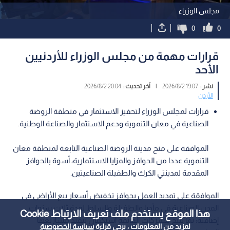
مجلس الوزراء
0
0
قرارات مهمة من مجلس الوزراء للأردنيين
الأحد
نشر :
19:07 2026/8/2
|
آخر تحديث :
20:04 2026/8/2
الأردن
قرارات لمجلس الوزراء لتحفيز الاستثمار في منطقة الروضة
الصناعية في معان التنموية ودعم الاستثمار والصناعة الوطنية.
الموافقة على منح مدينة الروضة الصناعية التابعة لمنطقة معان
التنموية عددا من الحوافز والمزايا الاستثمارية، أسوة بالحوافز
المقدمة لمدينتي الكرك والطفيلة الصناعيتين.
الموافقة على تمديد العمل بحوافز تخفيض أسعار بيع الأراضي في
المدن الصناعية في مأدبا والطفيلة والسلط لمدة ثلاث سنوات
هذا الموقع يستخدم ملف تعريف الارتباط Cookie
إضافية؛ بما يتيح للشركات القائمة استكمال تنفيذ مشاريعها
لمزيد من المعلومات ، يرجى قراءة
سياسة الخصوصية