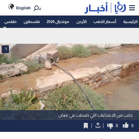
English
الرئيسية
أسعار الذهب
الأردن
مونديال 2026
فلسطين
طقس
1
جانب من الاعتداءات التي ضبطت في معان
0
0