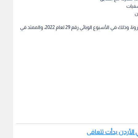
سجلت في الأردن 4 وفيات و4763 إصابة بفيروس كورونا، وذلك في الأسبوع الوبائي رقم 29 لعام 2022، والممتد في
في الأردن بدأت تتعافى