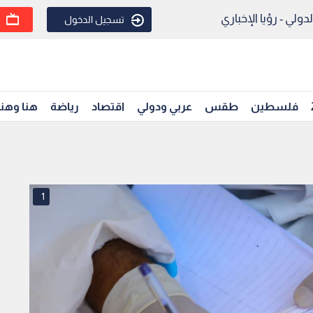
ولي - رؤيا الإخباري
تسجيل الدخول
فلسطين
طقس
عربي ودولي
اقتصاد
رياضة
هنا وهن
1