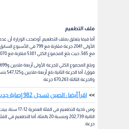
ملف التطعيم
مع 565، حيث بلغ المجموع الكلي 5381 مقارنة مع 2070 في الأسبوع 28 السابق، وبنسبة ارتفاع حوالى 160 بالمئة.
والجرعة الثالثة 670,263 جرعة.
اقرأ أيضا : الصين تسجل 982 إصابة جديدة بكورونا
جرعة.