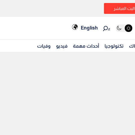
البث المباشر
English
اك
تكنولوجيا
أحداث مهمة
فيديو
وفيات