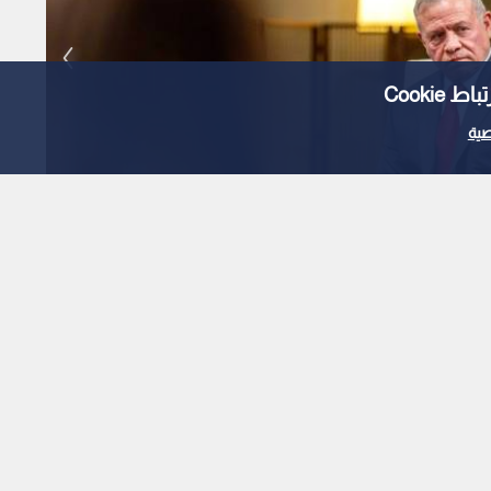
Cooki
ية
ة الوزارية العربية -فيديو
1
x
0:00