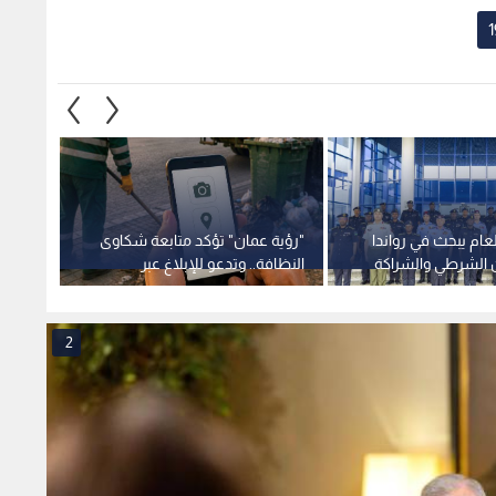
لعام يبحث في رواندا
"رؤية عمان" تؤكد متابعة شكاوى
ن الشرطي والشراكة
النظافة.. وتدعو للإبلاغ عبر
مليون 
القنوات الرسمية
2