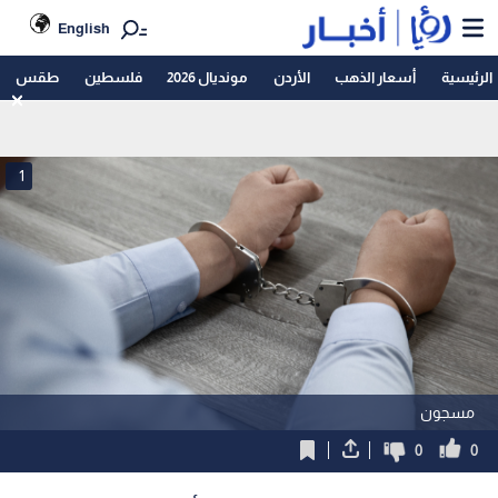
English
الرئيسية
أسعار الذهب
الأردن
مونديال 2026
فلسطين
طقس
1
مسجون
0
0