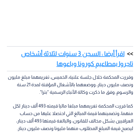
اقرأ أيضا : السجن 3 سنوات لثلاثة أشخاص
تاجروا بمطاعيم كورونا وباعوها
وقررت المحكمة خلال جلسة علنية، الخميس، تغريمهما مبلغ مليون
ونصف مليون دينار، ووضعهما بالأشغال المؤقتة لمدة 21 سنة
والرسوم، وفق ما ذكرت وكالة الأنباء الرسمية "بترا".
كما قررت المحكمة تغريمهما مبلغا ماليا قيمته 493 ألف دينار لكل
منهما، وتضمينهما قيمة المبالغ التي احتصلا عليها من حساب
العراقيين بشكل مخالف للقانون، والبالغة قيمتها 493 ألف دينار،
ليصبح قيمة المبلغ المطلوب منهما مليونا ونصف مليون دينار.