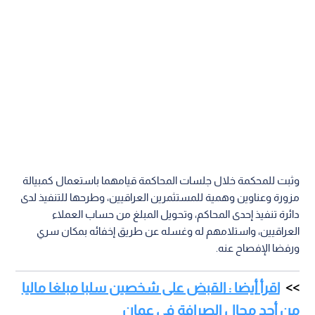
وثبت للمحكمة خلال جلسات المحاكمة قيامهما باستعمال كمبيالة
مزورة وعناوين وهمية للمستثمرين العراقيين، وطرحها للتنفيذ لدى
دائرة تنفيذ إحدى المحاكم، وتحويل المبلغ من حساب العملاء
العراقيين، واستلامهم له وغسله عن طريق إخفائه بمكان سري
ورفضا الإفصاح عنه.
اقرأ أيضا : القبض على شخصين سلبا مبلغا ماليا
من أحد محال الصرافة في عمان