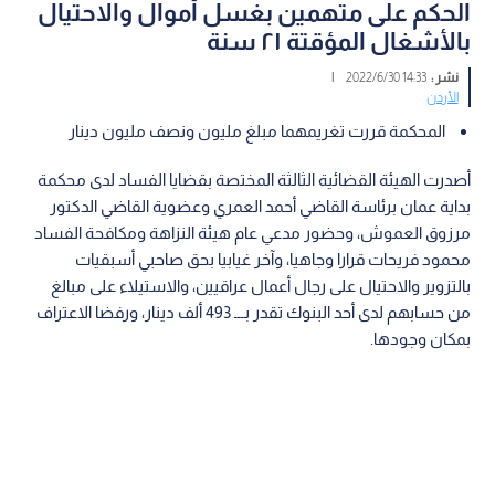
الحكم على متهمين بغسل أموال والاحتيال
بالأشغال المؤقتة ٢١ سنة
نشر :
14:33 2022/6/30
|
الأردن
المحكمة قررت تغريمهما مبلغ مليون ونصف مليون دينار
أصدرت الهيئة القضائية الثالثة المختصة بقضايا الفساد لدى محكمة
بداية عمان برئاسة القاضي أحمد العمري وعضوية القاضي الدكتور
مرزوق العموش، وحضور مدعي عام هيئة النزاهة ومكافحة الفساد
محمود فريحات قرارا وجاهيا، وآخر غيابيا بحق صاحبي أسبقيات
بالتزوير والاحتيال على رجال أعمال عراقيين، والاستيلاء على مبالغ
من حسابهم لدى أحد البنوك تقدر بـــ 493 ألف دينار، ورفضا الاعتراف
بمكان وجودها.