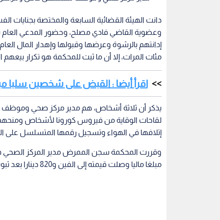
دانت الهيئة القضائية السابعة والمختصة بجنايات الف
وعضوية القاضي فادي مصلح، وحضور المدعي العام س
إدانتهم بالرشوة وعرضها وقبولها وإهدار المال العا
مئات المرات، إلا أن ما ثبت للمحكمة هو تكرار بيعهم المطاع
اقرأ أيضا : القبض على شخصين سلبا مب
يذكر أن ثلاثة أشخاص، هم مدير مركز صحي وموظف م
لقاحات الوقاية من فيروس كورونا لأشخاص ومنحهم ش
إتلافها في الهواء وتسجيل رقمها المتسلسل على ا
وقررت المحكمة سجن الممرض مدير المركز الصحي ف
مبلغا ماليا وصلت قيمته إلى الفين و820 دينارا بعد ثبوت ارتكابه جريمة طلب وقبول رشوة وجريمة إهدار المال العام.