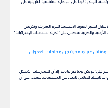
ئاسته للجنة وتأكيدا على الـوصاية الـهاشمية الـتاريخية على
لال لتغيير الـهوية الإسلامية للحرم الـشريف وتكريس
 الأردنية والـعربية ستعمل على "تعرية الـسياسات الإسرائيلية"
يخ وقنابل غير منفجرة من مخلفات العدوان
سرائيلي" لم يكن يوما صراعا دينيا، إلا أن الـممارسات الاحتلال
وات للجهاد الـعالمي للدفاع عن الـمقدسات، مشددا على أن