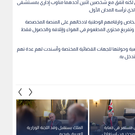
ن لكنه اتفق مع شخصين اثنين أحدهما مناوب إداري بمستشفى
لذي ترأسه المدان الأول.
أشخاص وارقامهم الوطنية لادخالهم على المنصة المخصصة
 وتفريغ محتوى المطعوم في الهواء وإتلافه والحصول فقط
ضية وحولتها للجهات القضائية المختصة وأسندت لهم عدة تهم
دخل به.
ن مستمر في حماية
الملك يستقبل وفد اللجنة الوزارية
الملك:
ونحذر من استغلال
العربية -فيديو
إسلامي