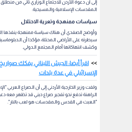
إلى أن دعوة الأردن للاجتماع الـوزاري تأتي من منطلق ر
الـمقدسات الإسلامية والـمسيحية.
سياسات ممنهجة وتعرية الاحتلال
وأوضح الصفدي أن هناك سياسة ممنهجة ينفذها الاحت
سيطرته على الأراضي الـمحتلة، مؤكدا أن الـدبلوماسية
وكشف انتهاكاتها أمام الـمجتمع الـدولي.
اقرأ أيضا: الجيش اللبناني يفكك صوار
الإسرائيلي في عدة بلدات
ولفت وزير الخارجية الأردني إلى أن الـصراع الـعربي "الإ
الـراهنة تدفع نحو تفجير صراع ديني قد تظهر معه دع
"الـعبث في القدس والـمقدسات هو لعب بالنار".