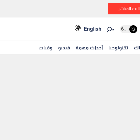
البث المباشر
English
اك
تكنولوجيا
أحداث مهمة
فيديو
وفيات