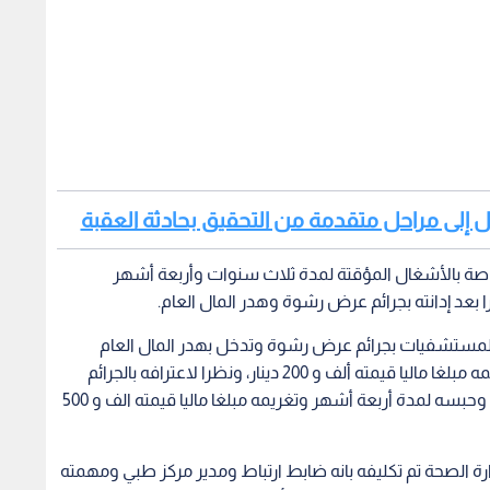
صل إلى مراحل متقدمة من التحقيق بحادثة العقبة
اصة بالأشغال المؤقتة لمدة ثلاث سنوات وأربعة أشهر
 المستشفيات بجرائم عرض رشوة وتدخل بهدر المال العام
وقررت سجنه لمدة ثلاث سنوات وأربعة أشهر وتغريمه مبلغا ماليا قيمته ألف و 200 دينار، ونظرا لاعترافه بالجرائم
المسندة إليه فقد قررت المحكمة إعفائه من العقوبة وحبسه لمدة أربعة أشهر وتغريمه مبلغا ماليا قيمته الف و 500
ارة الصحة تم تكليفه بانه ضابط ارتباط ومدير مركز طبي ومهمته