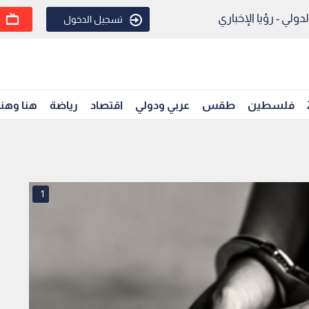
ولي - رؤيا الإخباري
تسجيل الدخول
فلسطين
طقس
عربي ودولي
اقتصاد
رياضة
هنا وهن
1