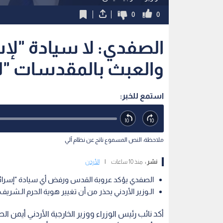
0
0
الصفدي: لا سيادة "لإ
والعبث بالمقدسات "لع
استمع للخبر:
ملاحظة: النص المسموع ناتج عن نظام آلي
نشر :
منذ 10 ساعات
|
الأردن
الصفدي يؤكد عروبة القدس ورفض أي سيادة "إسرائيلي
الـوزير الأردني يحذر من أن تغيير هوية الحرم الـشري
أكد نائب رئيس الوزراء ووزير الخارجية الأردني أيمن ا