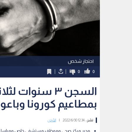
احتجاز شخص
0
0
السجن ٣ سنوات 
بمطاعيم كورونا وباعو
نشر :
12:34 2022/6/30
|
الأردن
مدير مركز صحي وموظف مستشفى خاص ومراسل