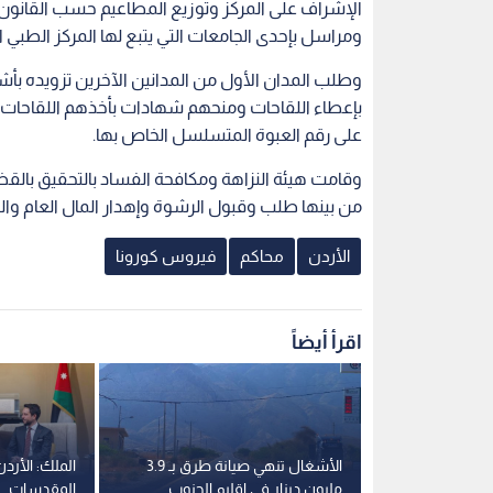
الإشراف على المركز وتوزيع المطاعيم حسب القانو
ومراسل بإحدى الجامعات التي يتبع لها المركز الطبي ا
وطلب المدان الأول من المدانين الآخرين تزويده ب
بإعطاء اللقاحات ومنحهم شهادات بأخذهم اللقاحات
على رقم العبوة المتسلسل الخاص بها.
وقامت هيئة النزاهة ومكافحة الفساد بالتحقيق بالق
من بينها طلب وقبول الرشوة وإهدار المال العام والت
الأردن
محاكم
فيروس كورونا
اقرأ أيضاً
متابعة شكاوى
الأشغال تنهي صيانة طرق بـ 3.9
الملك: الأرد
لاغ عبر
مليون دينار في إقليم الجنوب
المقدسات.. 