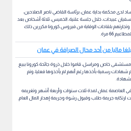
ساد لدى محكمة بداية عمان، برئاسة القاضي ناصر الصلاحين،
فيان عبيدات، خلال جلسة علنية، الخميس، ثلاثة أشخاص بعد
م وتجارتهم بلقاحات الوقاية من فيروس كورونا مكررين ذلك
يم 66 مرة.
لغا ماليا من أحد محال الصرافة في عمان
ستشفى خاص ومراسل، قاموا خلال ذروة جائحة كورونا ببيع
هادات رسمية بأخذها رغم أنهم لم يأخذوها فعليا، وتم
لشهادة.
ي العاصمة عمان لمدة ثلاث سنوات وأربعة أشهر وتغريمه