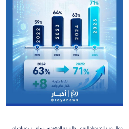
وقال وزير الاقتصاد الرقمي والريادة المهندس سامي سميرات إن
القفزة التي حققها الأردن خلال عام واحد تعكس تسارع تنفيذ
مستهدفات التحول الرقمي، وتترجم التوجيهات الملكية وأهداف رؤية
التحديث الاقتصادي الرامية إلى تعزيز تنافسية الاقتصاد الوطني،
ورفع كفاءة الأداء الحكومي، وتطوير خدمات أكثر سهولة وجودة
تضع المواطن واحتياجاته في مركز عملية التصميم والتطوير.
اقرأ أيضا: الأميرة بسمة تؤكد أهمية الشراكة بين
الأردن وصندوق الأمم المتحدة للسكان في خدمة
الفئات المستهدفة
وأضاف أن ارتفاع نتيجة المملكة 8 نقاط مئوية خلال عام واحد
ووصولها إلى أعلى مستوى خلال أربعة أعوام يؤكدان أن جهود