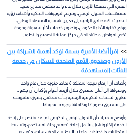
تطوير الخدمات الحكومية الرقمية بدأت تنعكس بصورة ملموسة
على مستوى نضوجها وتكاملها وجودة تقديمها.
وأوضح سميرات أن التحول الرقمي الحكومي لم يعد يقتصر على إتاحة
الخدمة إلكترونيا، بل يشمل إعادة تصميم رحلة المستخدم، وتبسيط
المتطلبات والإجراءات، وتعزيز الربط بين المؤسسات، وتوسيع
استخدام الهوية الرقمية، ورفع مستويات الأمن والاستمرارية
والموثوقية.
وأكد أن الإنجاز المتحقق هو ثمرة للعمل التكاملي بين وزارة الاقتصاد
الرقمي والريادة والمؤسسات الحكومية والفرق الوطنية المعنية،
مشيرا إلى أن المرحلة المقبلة ستشهد مواصلة تطوير الخدمات عبر
تطبيق «سند» والمنصات الحكومية، والتوسع في الخدمات المترابطة
والاستباقية، وتوظيف التقنيات الحديثة لتحسين تجربة المستخدم.
وسجل الأردن نتائج لافتة في المؤشرات المرتبطة بتوافر الخدمة
وتطورها، وفي مقدمتها تحقيق 97% في مستوى الربط بين
المؤسسات الحكومية، بما يعكس التقدم في تكامل الأنظمة وتبادل
البيانات بين الجهات الحكومية.