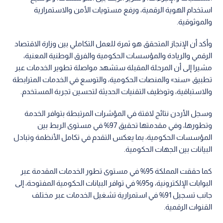
كما حققت المملكة 95% في مستوى تطور الخدمات المقدمة عبر
البوابات الإلكترونية، و95% في توافر البيانات الحكومية المفتوحة، إلى
جانب تسجيل 91% في استمرارية تشغيل الخدمات عبر مختلف
القنوات الرقمية.
وسجل الأردن كذلك 89% في مستوى أمن القنوات الرقمية، و80%
في النفاذ إلى الخدمات باستخدام الهوية الرقمية، وهي نتائج تعكس
تطور البيئة الممكنة لتقديم خدمات حكومية رقمية آمنة ومترابطة
وموثوقة.
وعلى مستوى الركائز الرئيسية للمؤشر، حقق الأردن 72% في توافر
الخدمة وتطورها، و65% في استخدام الخدمة ورضا المستخدم عنها،
فيما سجل أعلى نتائجه في ركيزة الوصول إلى الجمهور بنسبة 82%،
محققا فيها مستوى نضج رقمي "متقدم جدا".
ويشير ارتفاع نتيجة الوصول إلى الجمهور إلى تطور جهود التعريف
بالخدمات الحكومية الرقمية، وتعزيز قنوات التواصل والدعم، وتمكين
المستخدمين من الوصول إلى الخدمات والاستفادة منها بصورة
أكثر سهولة.