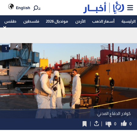
English
الرئيسية
أسعار الذهب
الأردن
مونديال 2026
فلسطين
طقس
1
كوادر الدفاع المدني
0
0