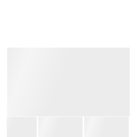
ويعكس هذا التقدم اللافت تسارع جهود تطوير الخدمات الحكومية
الرقمية، والانتقال بها نحو مستويات أعلى من التكامل والكفاءة
والموثوقية، بما يسهم في تبسيط الإجراءات، وتحسين تجربة
المستخدم، وتسهيل وصول المواطنين ومؤسسات الأعمال إلى
الخدمات الحكومية.
وأظهر المؤشر، الصادر عن لجنة الأمم المتحدة الاقتصادية
والاجتماعية لغربي آسيا «الإسكوا»، تطور نتيجة الأردن من 59% في
عام 2022 إلى 64% في عام 2023، و63% في عام 2024، قبل أن تقفز إلى
71% في عام 2025.
وبذلك لم يحقق الأردن أعلى نتيجة له خلال الفترة فحسب، بل سجل
خلال العام الأخير وحده زيادة تفوق مجمل التحسن الذي تحقق بين