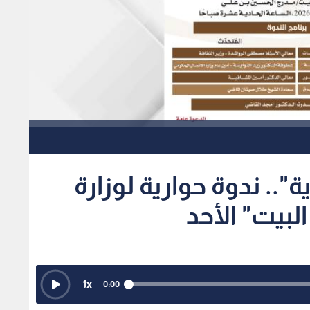
".. ندوة حوارية لوزارة
لبيت" الأحد
1
x
0:00