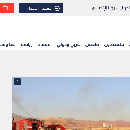
ولي - رؤيا الإخباري
تسجيل الدخول
فلسطين
طقس
عربي ودولي
اقتصاد
رياضة
هنا وهن
1