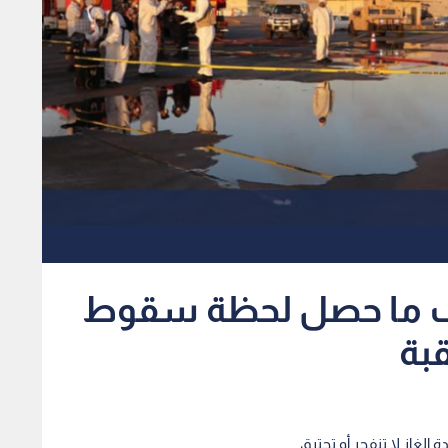
شف ما حصل لحظة سقوط
قبة
لغاز لا تنفجر أو تحترق