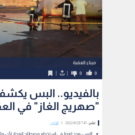
ميناء العقبة
0
0
بالفيديو.. البس يك
"صهريج الغاز" في الع
نشر :
7:41 2022/6/28
|
الأردن
البس: وجد لغط في استخدام مصطلح انفجار لأن مادة ا