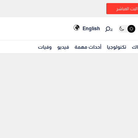
البث المباشر
English
اك
تكنولوجيا
أحداث مهمة
فيديو
وفيات