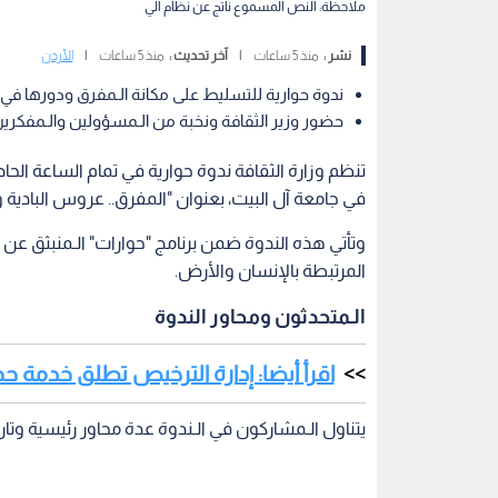
ملاحظة: النص المسموع ناتج عن نظام آلي
نشر :
منذ 5 ساعات
|
آخر تحديث :
منذ 5 ساعات
|
الأردن
ندوة حوارية للتسليط على مكانة الـمفرق ودورها في بنا
حضور وزير الثقافة ونخبة من الـمسؤولين والـمفكري
تنظم وزارة الثقافة ندوة حوارية في تمام الساعة الحا
في جامعة آل البيت، بعنوان "المفرق.. عروس البادية ود
وتأتي هذه الندوة ضمن برنامج "حوارات" الـمنبثق عن م
المرتبطة بالإنسان والأرض.
الـمتحدثون ومحاور الندوة
اقرأ أيضا: إدارة الترخيص تطلق خدمة حج
يتناول الـمشاركون في الـندوة عدة محاور رئيسية وتاري