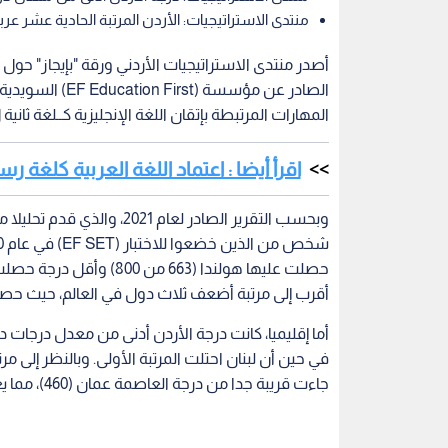
منتدى الاستراتيجيات: الأردن المرتبة الحادية عشر عربي
الصادر عن مؤسسة
المهارات المرتبطة بإتقان اللغة الإنجليزية كــلغة ثانية ل 112 دولة حول العا
اقرأ أيضا : اعتماد اللغة العربية كلغة رس
أقرب إلى مرتبة أضعف ثلاث دول في العالم، حيث حصلت الأردن 
أما إقليميا، كانت درجة الأردن أدنى من معدل درجات دو
جاءت قريبة جدا من درجة العاصمة عمان (460)، مما يعني أن الفجوة أكبر في المحافظات.