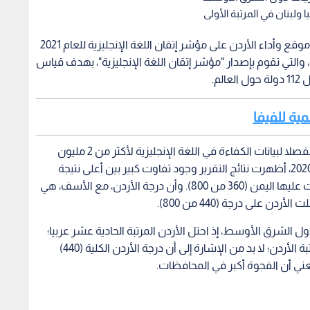
ا ولبنان في المرتبة الأولى
أصدر منتدى الاستراتيجيات الأردني ورقة "بإيجاز" حول موقع وأداء الأردن على مؤشر إتقان اللغة الإنجليزية للعام 2021
 (EF Education First) السويدية، والتي تقوم بإصدار "مؤشر إتقان اللغة الإنجليزية"، بهدف قياس
لم.
مية للفيفا
وبحسب التقرير الصادر لعام 2021، والذي قدم تحليلا مفصلا لبيانات الكفاءة في اللغة الإنجليزية لأكثر من 2 مليون
شخص من الذين خضعوا للاختبار (EF SET) في عام 2020، أظهرت نتائج التقرير وجود تفاوت كبير بين أعلى نتيجة
حصلت عليها هولندا (663 من 800) وأقل درجة حصلت عليها اليمن (360 من 800). وأن درجة الأردن، مع الأسف، هي
على درجة (440 من 800).
ل الشرق الأوسط، إذ احتل الأردن المرتبة الحادية عشر عربيا؛
في حين أن لبنان احتلت المرتبة الأولى. وبالنظر إلى مرتبة الأردن؛ لا بد من الإشارة إلى أن درجة الأردن الكلية (440)