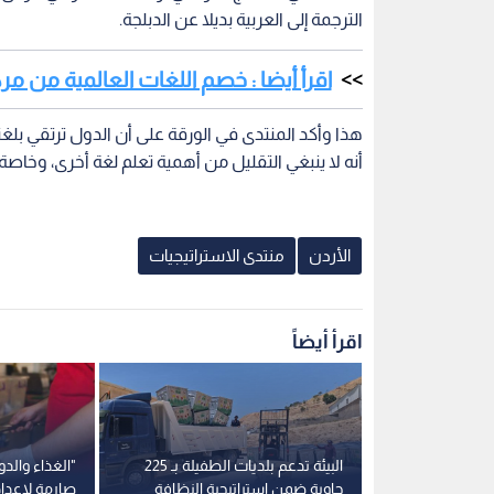
الترجمة إلى العربية بديلا عن الدبلجة.
اقرأ أيضا : خصم اللغات العالمية من مركز
هذا وأكد المنتدى في الورقة على أن الدول ترتقي بلغت
أنه لا ينبغي التقليل من أهمية تعلم لغة أخرى، وخاصة ال
الأردن
منتدى الاستراتيجيات
اقرأ أيضاً
ر النصف الأول
البيئة تدعم بلديات الطفيلة بـ 225
"الغذاء والد
العمل في
حاوية ضمن استراتيجية النظافة
صارمة لإعداد 