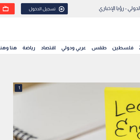
ولي - رؤيا الإخباري
تسجيل الدخول
فلسطين
طقس
عربي ودولي
اقتصاد
رياضة
هنا وهن
1