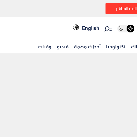
البث المباشر
English
اك
تكنولوجيا
أحداث مهمة
فيديو
وفيات