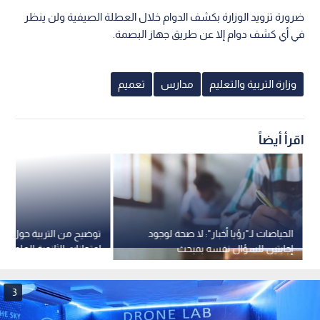
ضرورة تزويد الوزارة بكشف الدوام خلال العطلة الصيفية ولن ينظر
في أي كشف دوام إلا عن طريق جهاز البصمة.
وزارة التربية والتعليم
مدارس
تعميم
اقرأ أيضاً
الحياصات لـ"رؤيا أخبار": لا صحة لوجود
توضيح من التربية حول موع
إجابتين للسؤال نفسه بمبحث
امتحانات الثانوية العامة ف
الإنجليزي لـ'توجيهي 2009"
3