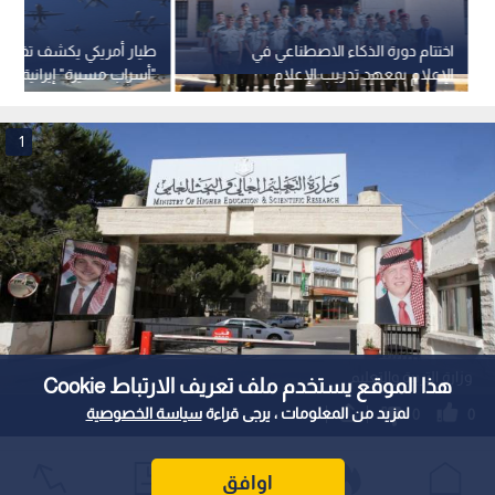
اختتام دورة الذكاء الاصطناعي في
طيار أمريكي يكشف تفاص
الإعلام بمعهد تدريب الإعلام
"أسراب مسيرة" إيرانية غري
العسكري
إسقاط مقاتلته
1
وزارة التربية والتعليم
هذا الموقع يستخدم ملف تعريف الارتباط Cookie
لمزيد من المعلومات ، يرجى قراءة
سياسة الخصوصية
0
0
"التعليم العالي" تكشف أسباب إلغاء امتحان
اوافق