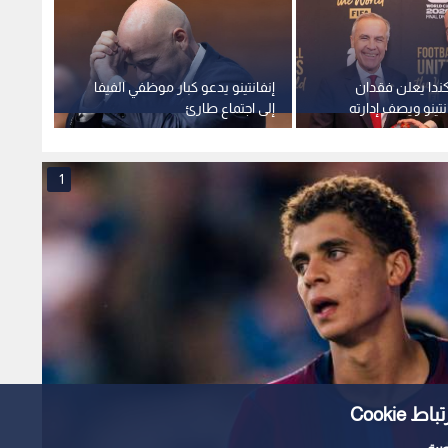
ندا يعلن فقدان
إنفانتينو يدعو كبار موظفي الفيفا
الأمير
نتينو ويصف إدارته
إلى اجتماع طارئ
الاقتر
لمقبولة
1
Cooki