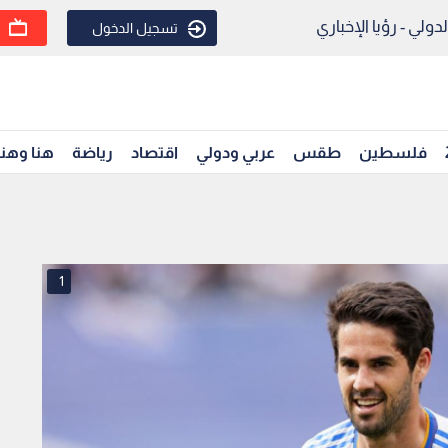
ولي - رؤيا الإخباري
تسجيل الدخول
فلسطين
طقس
عربي ودولي
اقتصاد
رياضة
هنا وهن
1