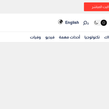
البث المباشر
English
اك
تكنولوجيا
أحداث مهمة
فيديو
وفيات