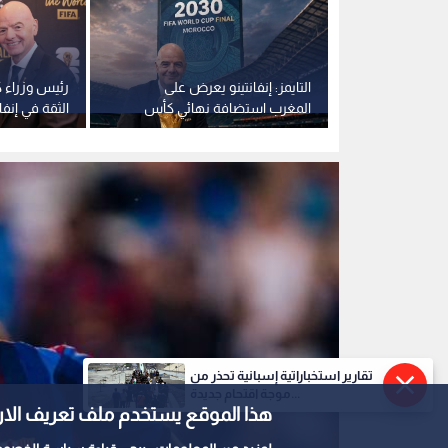
ن الثقة
التايمز: إنفانتينو يعرض على
رئيس وزراء ك
ن عن المشروع
المغرب استضافة نهائي كأس
الثقة في إنفا
العالم 2030 مقابل دعمه
للفيفا بغير ا
تقارير استخباراتية إسبانية تحذر من
موجة اقتحام جديدة...
هذا الموقع يستخدم ملف تعريف الارتباط e