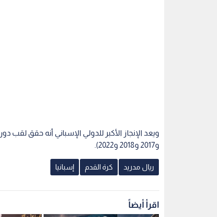
و2017 و2018 و2022).
ريال مدريد
كرة القدم
إسبانيا
اقرأ أيضاً