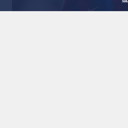
ية
مصري.. حمزة عبد الكريم
ونة أمام برمنغهام سيتي
1
x
0:00