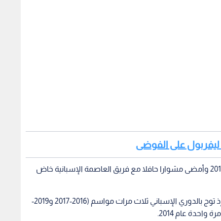
وم ليفربول على الفوضى
وانتقل إيسكو لريال مدريد قادما من فريق ملقا عام 2013 وأمضى مشوارا حافلا مع فريق العاصمة الإسبانية خاض
وحقق إيسكو العديد من الإنجازات مع الفريق الملكي إذ توج بالدوري الإسباني ثلاث مرات مواسم (2016-2017 و2019-