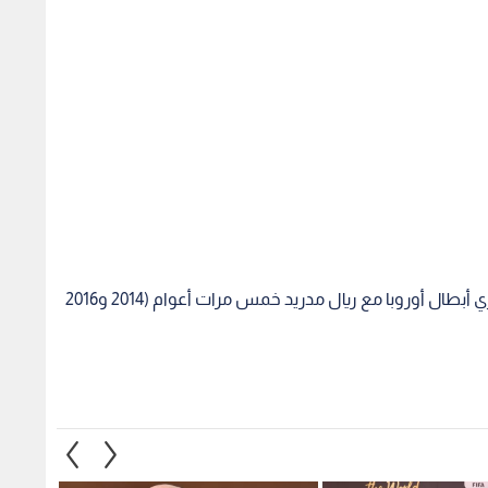
ويعد الإنجاز الأكبر للدولي الإسباني أنه حقق لقب دوري أبطال أوروبا مع ريال مدريد خمس مرات أعوام (2014 و2016