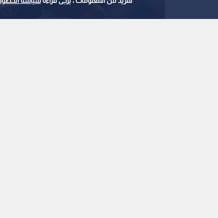
لمزيد من المعلومات ، يرجى قراءة
سياسة الخصوص
حمزة عبدالكريم
0
0
بداية قوية للفرعون ال
يتألق بثنائية مع برشل
استمع للخبر:
ملاحظة: النص المسموع ناتج عن نظام آلي
نشر :
2:01 2026/8/1
|
رياضة