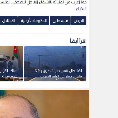
متابعة شكاوى
الأشغال تنهي صيانة طرق بـ 3.9
الملك: الأرد
لاغ عبر
مليون دينار في إقليم الجنوب
المقدسات.. 
الاضطرابات 