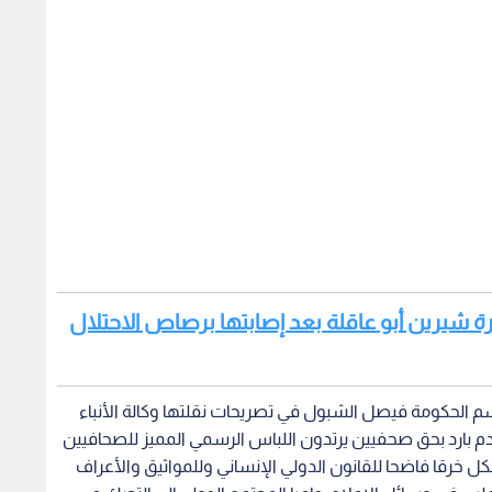
يرة شيرين أبو عاقلة بعد إصابتها برصاص الاحتلال
سم الحكومة فيصل الشبول في تصريحات نقلتها وكالة الأنباء
بت بدم بارد بحق صحفيين يرتدون اللباس الرسمي المميز للصحافيين
 خرقا فاضحا للقانون الدولي الإنساني وللمواثيق والأعراف
ين في وسائل الإعلام، داعيا المجتمع الدولي إلى التحرك من
وتعازيه إلى الصحفيين والإعلاميين حول العالم، وإلى أسرة