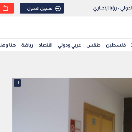
ولي - رؤيا الإخباري
تسجيل الدخول
فلسطين
طقس
عربي ودولي
اقتصاد
رياضة
هنا وهن
1