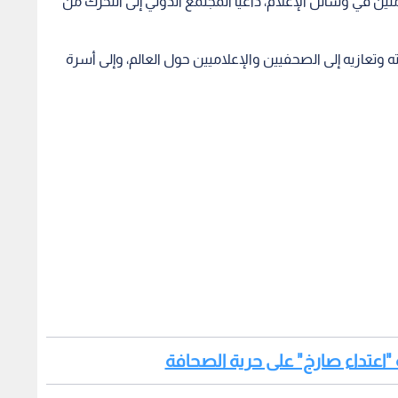
 "اعتداء صارخ" على حرية الصحافة
سطيني علي السمودي الذي اصيب خلال جريمة قتل ابو عاقلة
لإسرائيلي
شيرين أبو عاقلة