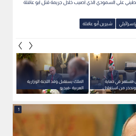
ن مستمر في حماية
الملك يستقبل وفد اللجنة الوزارية
الملك:
ونحذر من استغلال
العربية -فيديو
إسلامي
لفرض واقع جديد
الإسرائ
الأقص
1