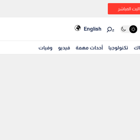
البث المباشر
English
اك
تكنولوجيا
أحداث مهمة
فيديو
وفيات