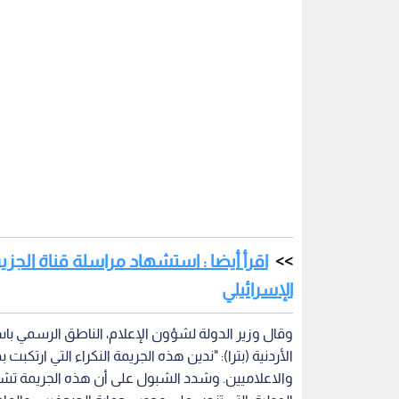
اقرأ أيضا : استشهاد مراسلة قناة الجز
الإسرائيلي
وقال وزير الدولة لشؤون الإعلام، الناطق الرسمي با
الأردنية (بترا): "ندين هذه الجريمة النكراء التي ارتك
والاعلاميين. وشدد الشبول على أن هذه الجريمة تشكل
الدولية، التي تنص على وجوب حماية الصحفيين والعامل
أجل حماية الصحفيين والعاملين في وسائل الإعلام".
وأعرب وزير الدولة لشؤون الإعلام عن خالص مواساته 
الفقيدة وعائلتها بهذه الفاجعة.