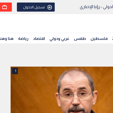
ولي - رؤيا الإخباري
تسجيل الدخول
فلسطين
طقس
عربي ودولي
اقتصاد
رياضة
هنا وهن
1