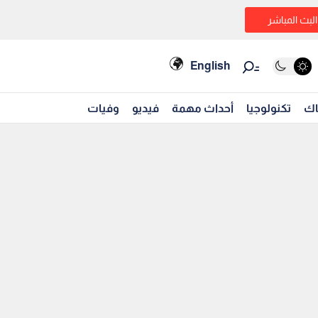
البث المباشر
English
اك
تكنولوجيا
أحداث مهمة
فيديو
وفيات