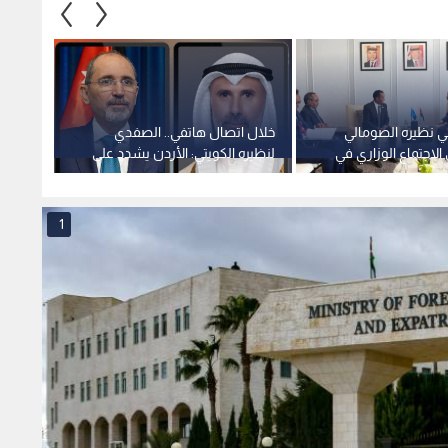
ي نظيره الصومالي
خلال اتصال هاتفي.. الصفدي
الأردن
الاجتماع الوزاري في
لنظيره الكويتي: الأردن يشدد على
الاتفا
 القدس
ضرورة خفض التصعيد واستعادة
السلام
الاستقرار الإقليمي
1