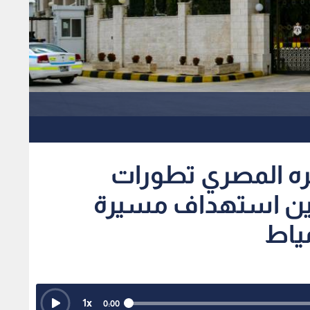
ه المصري تطورات
دين استهداف مسيرة
ياط
1
x
0:00