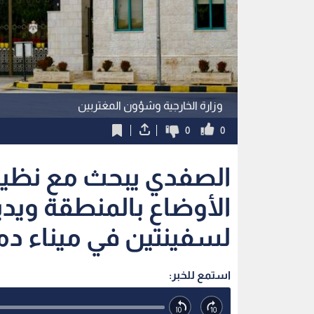
وزارة الخارجية وشؤون المغتربين
0
0
الصفدي يبحث مع نظير
الأوضاع بالمنطقة وي
لسفينتين في ميناء دم
استمع للخبر: