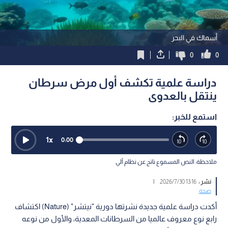
أسماك في البحر
0
0
دراسة علمية تكشف أول مرض سرطان
ينتقل بالعدوى
استمع للخبر:
1
x
0:00
ملاحظة: النص المسموع ناتج عن نظام آلي
نشر :
13:16 2026/7/30
|
صحة
أكدت دراسة علمية جديدة نشرتها دورية "نيتشر" (Nature) اكتشاف
رابع نوع معروف عالميا من السرطانات المعدية، والأول من نوعه