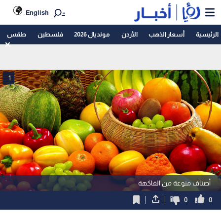
English
الرئيسية
أسعار الذهب
الأردن
مونديال 2026
فلسطين
طقس
1
أصناف منوعة من الفاكهة
0
0