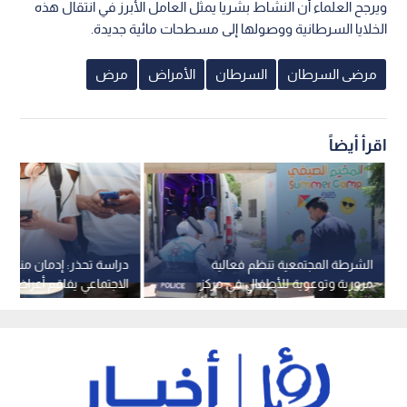
ويرجح العلماء أن النشاط بشريا يمثل العامل الأبرز في انتقال هذه
الخلايا السرطانية ووصولها إلى مسطحات مائية جديدة.
مرضى السرطان
السرطان
الأمراض
مرض
اقرأ أيضاً
الشرطة المجتمعية تنظم فعالية
دراسة تحذر: إدمان منصات
مرورية وتوعوية للأطفال في مركز
الاجتماعي يفاقم أعراض ف
الحسين للسرطان
لدى المراهقين