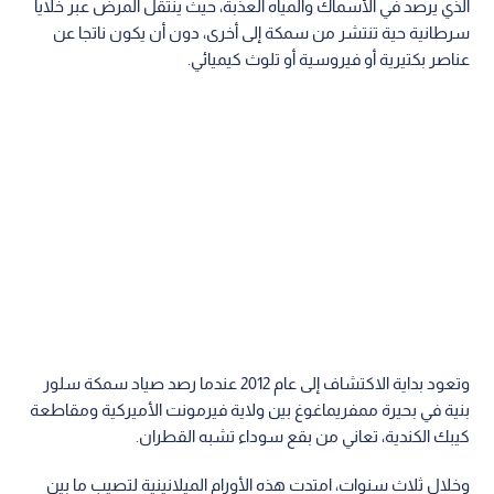
الذي يرصد في الأسماك والمياه العذبة، حيث ينتقل المرض عبر خلايا
سرطانية حية تنتشر من سمكة إلى أخرى، دون أن يكون ناتجا عن
عناصر بكتيرية أو فيروسية أو تلوث كيميائي.
وتعود بداية الاكتشاف إلى عام 2012 عندما رصد صياد سمكة سلور
بنية في بحيرة ممفريماغوغ بين ولاية فيرمونت الأميركية ومقاطعة
كيبك الكندية، تعاني من بقع سوداء تشبه القطران.
وخلال ثلاث سنوات، امتدت هذه الأورام الميلانينية لتصيب ما بين