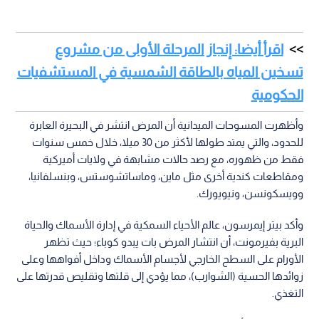
اقرأ أيضا: إنجاز المرحلة الأولى من مشروع
تسخين المياه بالطاقة الشمسية في المستشفيات
الحكومية
وأظهرت المسوحات الميدانية أن المرض انتشر في البحيرة العابرة
للحدود، والتي يمتد طولها لأكثر من 30 ميلا، خلال خمس سنوات
فقط من ظهوره، مع رصد حالات مشابهة في ولايات أميركية
ومقاطعات كندية أخرى مثل ماين، وماساتشوستس، وبنسلفانيا،
وويسكونسن، ونيويورك.
وأكد بيتر إيمرسون، عالم الأحياء السمكية في إدارة الأسماك والحياة
البرية بفيرمونت، أن انتشار المرض بات يبدو كوباء؛ حيث تظهر
الأورام على السطح الخارجي لأجسام الأسماك وداخل أفواهها وعلى
زوائدها الحسية (الشوارب)، مما يؤدي إلى قلتها وتقليص قدرتها على
التغذي.