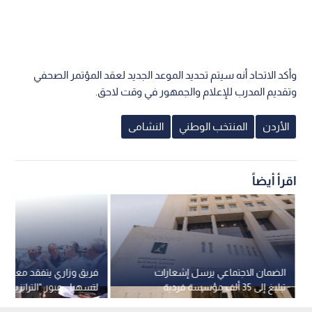
وأكد الاتحاد أنه سيتم تحديد الموعد الجديد لعقد المؤتمر الصحفي
وتقديم المدرب للإعلام والجمهور في وقت لاحق.
الأردن
المنتخب الوطني
النشامى
اقرأ أيضاً
الضمان الاجتماعي يرسل إشعارات
فريق وزاري يتفقد معبر "ال
تبليغ إلى 35 ألف مؤسسة فردية
لتسهيل عبور "الترانزيت" 
لشمولها بالقانون