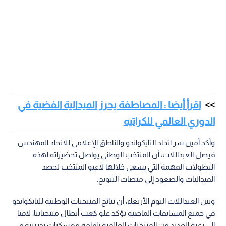
اقرأ أيضا : المصاطفة يحرز الميدالية الفضية في
الدوري العالمي للكراتيه
وأكد أمين سر اتحاد التايكواندو والناطق الإعلامي للاتحاد المهندس
فيصل العبداللات، أن المنتخب الوطني يواصل تحضيراته لهذه
البطولات المهمة التي يسعى خلالها لاعبو المنتخب لحصد
الميداليات والصعود إلى منصات التتويج.
وبين العبداللات اليوم الأربعاء، أن نتائج المنتخبات الوطنية للتايكواندو
في جميع المسابقات الماضية تؤكد علو كعب أبطال منتخباتنا، لافتا
إلى رغبة العديد من المنتخبات العالمية بإقامة معسكرات تدريبية في