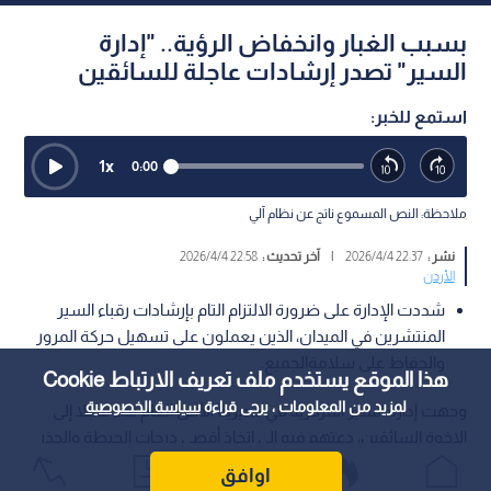
بسبب الغبار وانخفاض الرؤية.. "إدارة
السير" تصدر إرشادات عاجلة للسائقين
استمع للخبر:
1
x
0:00
ملاحظة: النص المسموع ناتج عن نظام آلي
نشر :
22:37 2026/4/4
|
آخر تحديث :
22:58 2026/4/4
الأردن
شددت الإدارة على ضرورة الالتزام التام بإرشادات رقباء السير
المنتشرين في الميدان، الذين يعملون على تسهيل حركة المرور
والحفاظ على سلامةالجميع.
هذا الموقع يستخدم ملف تعريف الارتباط Cookie
لمزيد من المعلومات ، يرجى قراءة
سياسة الخصوصية
وجهت إدارة السير المركزية في مديرية الأمن العام نداء عاجلا إلى
الإخوة السائقين، دعتهم فيه إلى اتخاذ أقصى درجات الحيطة والحذر
أثناء القيادة، نظرا لتأثر بعض مناطق في الأردن بموجات غبار أدت إلى
اوافق
انخفاض ملحوظ في مدى الرؤية الأفقية.