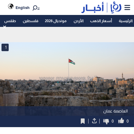
English
الرئيسية
أسعار الذهب
الأردن
مونديال 2026
فلسطين
طقس
1
العاصمة عمان
0
0