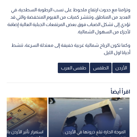
وتزامنا مع حدوث ارتفاع ملحوظ على نسب الرطوبة السطحية، في
العديد من المناطق، وتنتشر كميات من الغيوم المنخفضة والتي قد
تؤدي إلى تشكل الضباب فوق بعض المرتفعات الجبلية العالية إضافة
لأجزاء من السهول الشمالية.
وكما تكون الرياح شمالية غربية خفيفة إلى معتدلة السرعة، تنشط
أحيانا اول الليل.
الأردن
الطقس
طقس العرب
اقرأ أيضاً
الموجة الحارة تبلغ ذروتها في الأردن..
استمرار تأثير الأردن بالموج