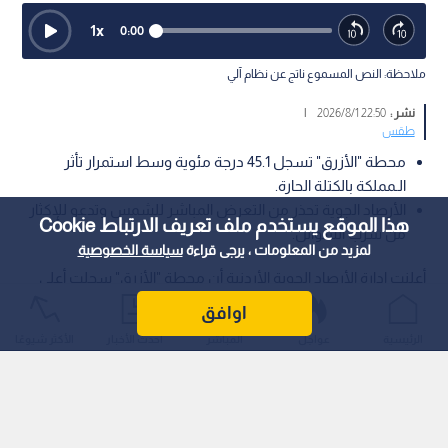
1
x
0:00
ملاحظة: النص المسموع ناتج عن نظام آلي
نشر :
22:50 2026/8/1
|
طقس
محطة "الأزرق" تسجل 45.1 درجة مئوية وسط استمرار تأثر
الـمملكة بالكتلة الحارة.
الأرصاد الجوية تحذر من التعرض المباشر للشمس وتدعو للإكثار
هذا الموقع يستخدم ملف تعريف الارتباط Cookie
من شرب السوائل.
لمزيد من المعلومات ، يرجى قراءة
سياسة الخصوصية
أعلنت إدارة الأرصاد الجوية الأردنية أن محطة "الأزرق" سجلت أعلى
درجة حرارة عظمى في المملكة، حيث بلغت 45.1 درجة مئوية وسط
اوافق
استمرار التأثر بالكتلة الهوائية الحارة.
الرئيسية
عواجل
المباشر
أحدث الأخبار
الأكثر شيوعًا