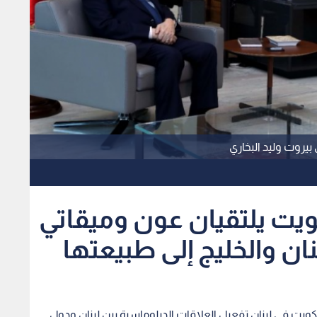
يروت وليد البخاري
يت يلتقيان عون وميقاتي
نان والخليج إلى طبيعتها
ويت في لبنان تفعيل العلاقات الدبلوماسية بين لبنان ودول