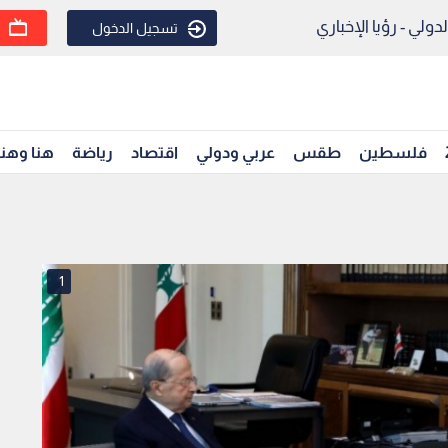
ولي - رؤيا الإخباري
تسجيل الدخول
فلسطين
طقس
عربي ودولي
اقتصاد
رياضة
هنا وهن
1