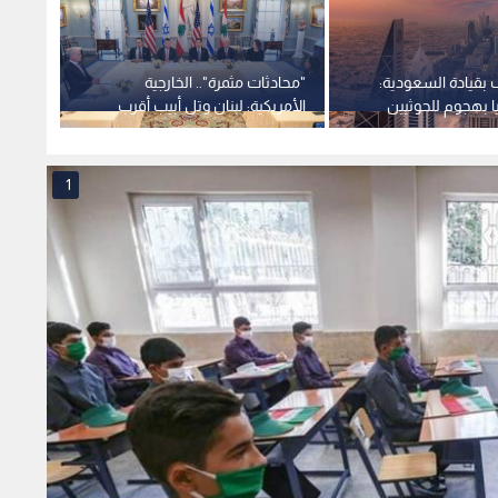
 بقيادة السعودية:
"محادثات مثمرة".. الخارجية
هيومن
11 مدنيا بهجوم للحوثيين
الأمريكية: لبنان وتل أبيب أقرب
الاحتل
للتوافق حول "المناطق التجريبية"
اغتيال
1