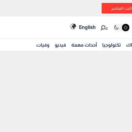
البث المباشر
English
اك
تكنولوجيا
أحداث مهمة
فيديو
وفيات