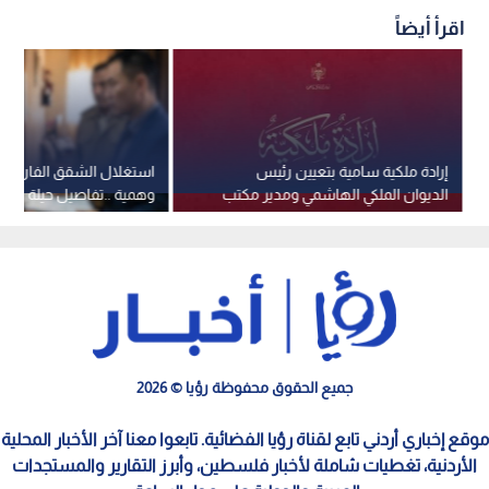
اقرأ أيضاً
إرادة ملكية سامية بتعيين رئيس
استغلال الشقق الفارغة 
الديوان الملكي الهاشمي ومدير مكتب
وهمية ..تفاصيل حيلة عقا
جلالة الملك عضوين في مجلس الأمن
في عمان
القومي
جميع الحقوق محفوظة رؤيا © 2026
موقع إخباري أردني تابع لقناة رؤيا الفضائية. تابعوا معنا آخر الأخبار المحلية
الأردنية، تغطيات شاملة لأخبار فلسطين، وأبرز التقارير والمستجدات