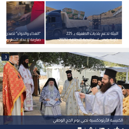
البيئة تدعم بلديات الطفيلة بـ 225
"الغذاء والدواء" تصدر اش
حاوية ضمن استراتيجية النظافة (2026-
صارمة لإعداد الشاورما وال
2027)
المطاعم
3
الكنيسة الأرثوذكسية تحيي يوم الحج الوطني