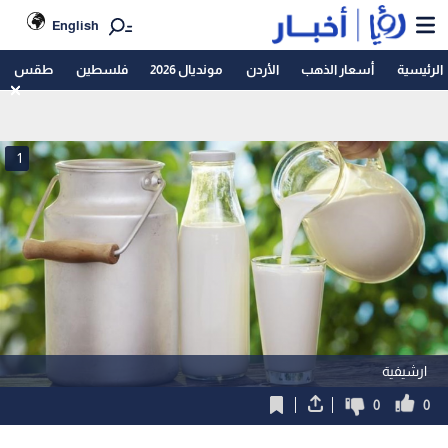
English
الرئيسية
أسعار الذهب
الأردن
مونديال 2026
فلسطين
طقس
1
ارشيفية
0
0