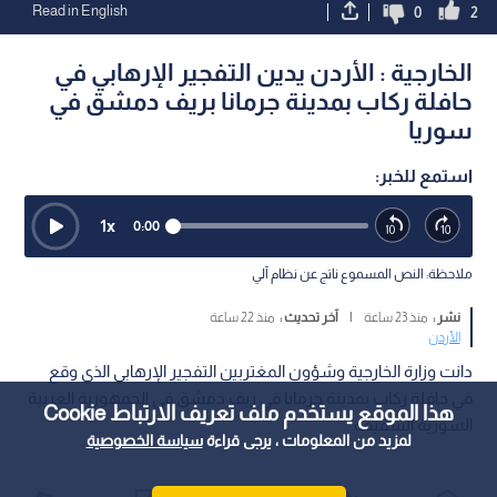
Read in English
0
2
الخارجية : الأردن يدين التفجير الإرهابي في
حافلة ركاب بمدينة جرمانا بريف دمشق في
سوريا
استمع للخبر:
1
x
0:00
ملاحظة: النص المسموع ناتج عن نظام آلي
نشر :
منذ 23 ساعة
|
آخر تحديث :
منذ 22 ساعة
الأردن
‏دانت وزارة الخارجية وشؤون المغتربين التفجير الإرهابي الذي وقع
في حافلة ركاب بمدينة جرمانا في ريف دمشق في الجمهورية العربية
هذا الموقع يستخدم ملف تعريف الارتباط Cookie
السورية الشقيقة.
لمزيد من المعلومات ، يرجى قراءة
سياسة الخصوصية