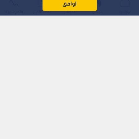
اوافق
الرئيسية
عواجل
المباشر
أحدث الأخبار
الأكثر شيوعًا
‏وأكد الناطق الرسمي باسم الوزارة السفير فؤاد المجالي تضامن
المملكة ووقوفها الكامل مع حكومة وشعب سوريا الشقيقة،
ورفضها جميع أشكال العنف والإرهاب التي تسعى لزعزعة الأمن
والاستقرار.
‏وجدد المجالي التأكيد على موقف الأردن الداعم لأمن واستقرار
الشقيقة سوريا وسيادتها ووحدة أراضيها وسلامة مواطنيها.
اقرأ أيضا: "سانا": انفجار عبوة ناسفة داخل حافلة