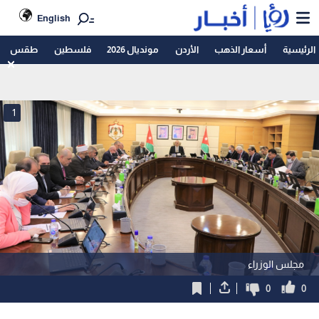
English
الرئيسية
أسعار الذهب
الأردن
مونديال 2026
فلسطين
طقس
1
مجلس الوزراء
0
0