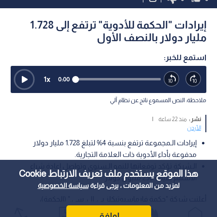
إيرادات "الحكمة للأدوية" ترتفع إلى 1.728
مليار دولار بالنصف الأول
استمع للخبر:
1
x
0:00
ملاحظة: النص المسموع ناتج عن نظام آلي
نشر :
منذ 22 ساعة
|
الأردن
إيرادات الـمجموعة ترتفع بنسبة 4% لتبلغ 1.728 مليار دولار
مدفوعة بأداء الأدوية ذات العلامة التجارية.
الـشركة تؤكد توقعاتها للنمو الـسنوي وتواصل إعادة شراء
هذا الموقع يستخدم ملف تعريف الارتباط Cookie
الأسهم بقيمة 250 مليون دولار.
لمزيد من المعلومات ، يرجى قراءة
سياسة الخصوصية
أعلنت شركة "حكمة فارماسيوتيكلز بي. إل. سي." (الحكمة)،
المجموعة الدوائية متعددة الجنسيات، عن نتائجها المالية الـمرحلية
اوافق