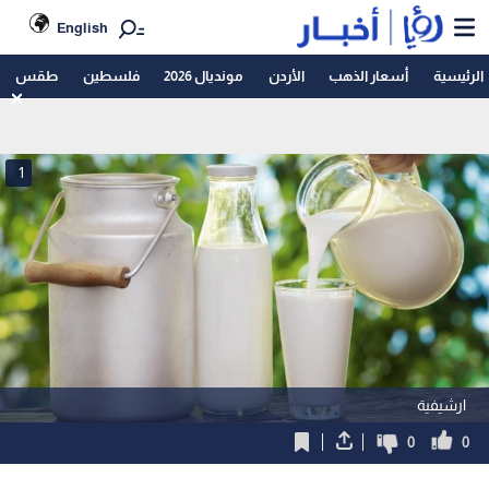
English
الرئيسية
أسعار الذهب
الأردن
مونديال 2026
فلسطين
طقس
1
ارشيفية
0
0