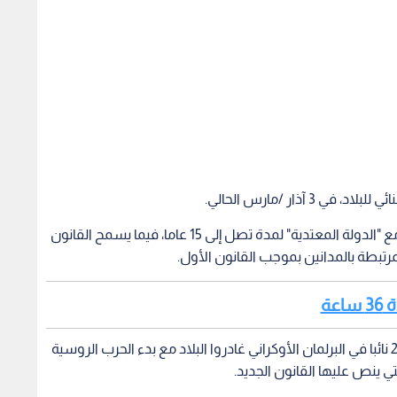
وينص القانون الأولي على سجن المتهمين بالعمالة مع "الدولة المعتدية" لمدة تصل إلى 15 عاما، فيما يسمح القانون
المرتبطة بالمدانين بموجب القانون الأول.
عة
وأعرب كورنيينكو عن اعتقاده بأنه ينبغي إدانة حوالي 20 نائبا في البرلمان الأوكراني غادروا البلاد مع بدء الحرب الروسية
ي ينص عليها القانون الجديد.
كي
سية: استهداف
نيويورك بوست: تحقيقات فيدرالية
حريق 