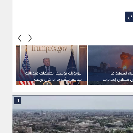
تحملان إمدادات
سابقة بحثت ما إذا كان ترمب
للأبحا
ة سواحل أوديسا
عميلا لروسيا
الطوار
1