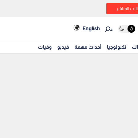
البث المباشر
English
اك
تكنولوجيا
أحداث مهمة
فيديو
وفيات