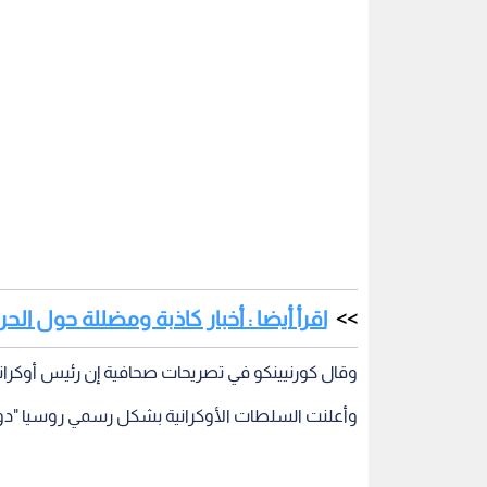
اقرأ أيضا : أخبار كاذبة ومضللة حول الح
وقال كورنيينكو في تصريحات صحافية إن رئيس أوكراني
وأعلنت السلطات الأوكرانية بشكل رسمي روسيا "دولة معتدي
واعتمد البرلمان الأوكراني تشريعات تعدل القانون الجنائي للبلاد، في 3 