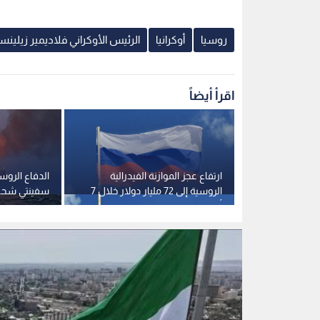
لة أوروبية
الروسية إلى 72 مليار دولار خلال 7
سفينتي شحن 
أشهر
عسكرية قبال