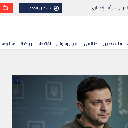
ولي - رؤيا الإخباري
تسجيل الدخول
فلسطين
طقس
عربي ودولي
اقتصاد
رياضة
هنا وهن
1